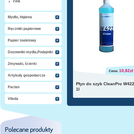
Fink
Mydło, higiena
Ręczniki papierowe
Papier toaletowy
Dozowniki mydła,Podajniki
Zmywaki, ścierki
10,82zł
Cena:
Artykuły gospodarcze
Płyn do szyb CleanPro W42
Paclan
1l
Vileda
Polecane produkty