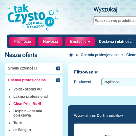
Wyszukaj
Promocje
Nowości
Bestsellery
Dostawa i płatność
Nasza oferta
»
Chemia profesjonalna
»
Clean
Środki czystości
Filtrowanie:
Chemia profesjonalna
Producent:
Voigt - środki VC
Lakma professional
CleanPro - Buzil
Dolphin - chemia
obiektowa
Wyświetlono:
3
z
3
produktów
Tenzi
dr Weigert