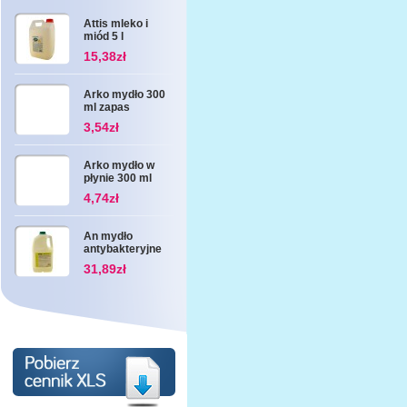
Attis mleko i
miód 5 l
15,38zł
Arko mydło 300
ml zapas
3,54zł
Arko mydło w
płynie 300 ml
4,74zł
An mydło
antybakteryjne
3 l
31,89zł