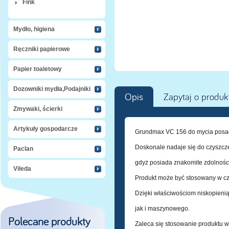
Fink
Mydło, higiena
Ręczniki papierowe
Papier toaletowy
Dozowniki mydła,Podajniki
Opis
Zapytaj o produk
Zmywaki, ścierki
Artykuły gospodarcze
Grundmax VC 156 do mycia posadze
Doskonale nadaje się do czyszcze
Paclan
gdyż posiada znakomite zdolności
Vileda
Produkt może być stosowany w c
Dzięki właściwościom niskopien
jak i maszynowego.
Polecane produkty
Zaleca się stosowanie produktu 