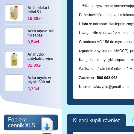
1-5% do czyszczenia konserwują
Attis mleko i
miód 5 l
Pozostawić środek przez minimum
15,38zł
i dobrze odessać. Następnie zmy
Arko mydło 300
Uwaga: Nie stosować z ciepłą lu
ml zapas
3,54zł
Grundmax VC 156 do mycia posad
(zgodnie z systemem HACCP), pos
An mydło
antybakteryjne
Kartę charakterystyki preparatu z
3 l
31,89zł
Wolisz zamówić telefonicznie? M
Arko mydło w
Zadzwoń -
500 063 063
płynie 300 ml
Napisz -
takczysto@gmail.com
4,74zł
Klienci kupili również