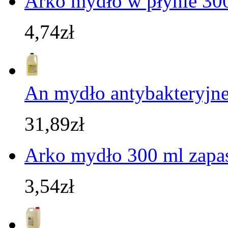
Arko mydło w płynie 30
4,74zł
An mydło antybakteryjne
31,89zł
Arko mydło 300 ml zapa
3,54zł