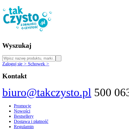
Wyszukaj
Zaloguj się
>
Schowek
>
Kontakt
biuro@takczysto.pl
500 06
Promocje
Nowości
Bestsellery
Dostawa i płatność
Regulamin