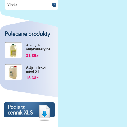
Vileda
Polecane produkty
An mydło
antybakteryjne
3 l
31,89zł
Attis mleko i
miód 5 l
15,38zł