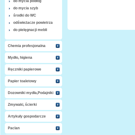
do mycia podłóg
do mycia szyb
środki do WC
odświeżacze powietrza
do pielęgnacji mebli
Chemia profesjonalna
Mydło, higiena
Ręczniki papierowe
Papier toaletowy
Dozowniki mydła,Podajniki
Zmywaki, ścierki
Artykuły gospodarcze
Paclan