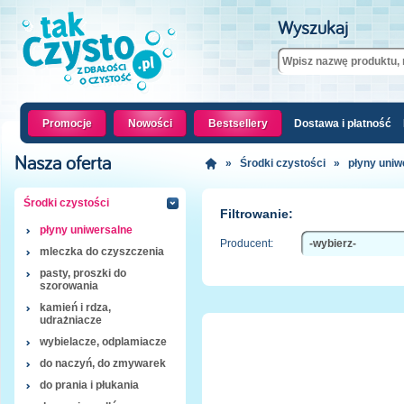
Wyszukaj
Promocje
Nowości
Bestsellery
Dostawa i płatność
Nasza oferta
»
Środki czystości
»
płyny uniw
Środki czystości
Filtrowanie:
płyny uniwersalne
Producent:
mleczka do czyszczenia
pasty, proszki do
szorowania
kamień i rdza,
udrażniacze
wybielacze, odplamiacze
do naczyń, do zmywarek
do prania i płukania