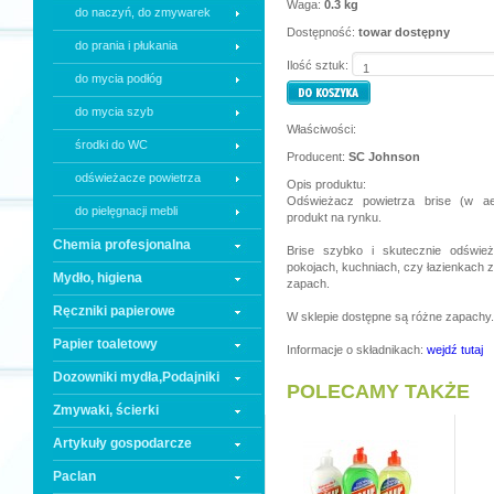
Waga:
0.3 kg
do naczyń, do zmywarek
Dostępność:
towar dostępny
do prania i płukania
Ilość sztuk:
do mycia podłóg
do mycia szyb
Właściwości:
środki do WC
Producent:
SC Johnson
odświeżacze powietrza
Opis produktu:
Odświeżacz powietrza brise (w ae
do pielęgnacji mebli
produkt na rynku.
Chemia profesjonalna
Brise szybko i skutecznie odśwież
pokojach, kuchniach, czy łazienkach 
Mydło, higiena
zapach.
Ręczniki papierowe
W sklepie dostępne są różne zapachy.
Papier toaletowy
Informacje o składnikach:
wejdź tutaj
Dozowniki mydła,Podajniki
POLECAMY TAKŻE
Zmywaki, ścierki
Artykuły gospodarcze
Paclan