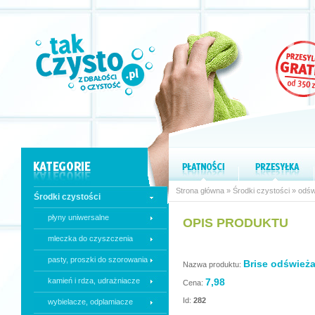
Strona główna
»
Środki czystości
»
odśw
Środki czystości
płyny uniwersalne
OPIS PRODUKTU
mleczka do czyszczenia
pasty, proszki do szorowania
Brise odświeża
Nazwa produktu:
kamień i rdza, udrażniacze
7,98
Cena:
Id:
282
wybielacze, odplamiacze