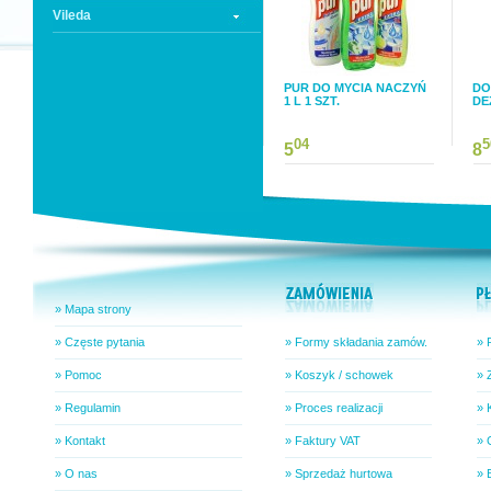
Vileda
PUR DO MYCIA NACZYŃ
DO
1 L 1 SZT.
DE
04
5
5
8
» Mapa strony
» Częste pytania
» Formy składania zamów.
» 
» Pomoc
» Koszyk / schowek
» 
» Regulamin
» Proces realizacji
» 
» Kontakt
» Faktury VAT
» 
» O nas
» Sprzedaż hurtowa
» 