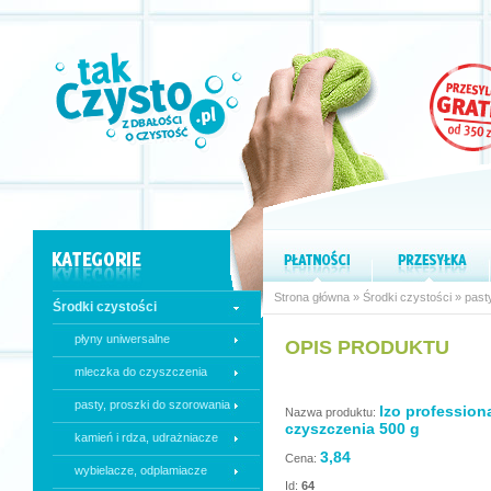
Strona główna
»
Środki czystości
»
past
Środki czystości
płyny uniwersalne
OPIS PRODUKTU
mleczka do czyszczenia
pasty, proszki do szorowania
Izo profession
Nazwa produktu:
czyszczenia 500 g
kamień i rdza, udrażniacze
3,84
Cena:
wybielacze, odplamiacze
Id:
64