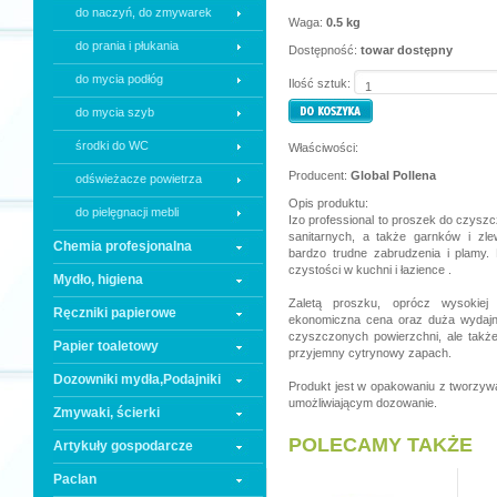
do naczyń, do zmywarek
Waga:
0.5 kg
do prania i płukania
Dostępność:
towar dostępny
do mycia podłóg
Ilość sztuk:
do mycia szyb
środki do WC
Właściwości:
Producent:
Global Pollena
odświeżacze powietrza
Opis produktu:
do pielęgnacji mebli
Izo professional to proszek do czysz
sanitarnych, a także garnków i zle
Chemia profesjonalna
bardzo trudne zabrudzenia i plamy.
czystości w kuchni i łazience .
Mydło, higiena
Zaletą proszku, oprócz wysokiej 
Ręczniki papierowe
ekonomiczna cena oraz duża wydajnoś
czyszczonych powierzchni, ale także
Papier toaletowy
przyjemny cytrynowy zapach.
Dozowniki mydła,Podajniki
Produkt jest w opakowaniu z tworzy
umożliwiającym dozowanie.
Zmywaki, ścierki
POLECAMY TAKŻE
Artykuły gospodarcze
Paclan