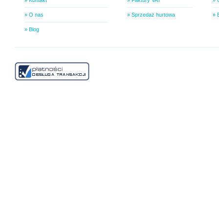
» Kontakt
» Faktury VAT
» 
» O nas
» Sprzedaż hurtowa
» 
» Blog