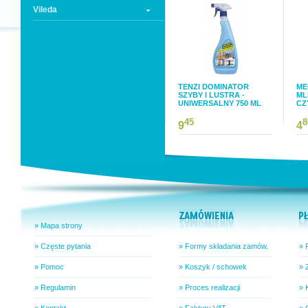
Vileda
TENZI DOMINATOR
ME
SZYBY I LUSTRA -
ML
UNIWERSALNY 750 ML
CZ
45
8
9
4
» Mapa strony
» Częste pytania
» Formy składania zamów.
» 
» Pomoc
» Koszyk / schowek
» 
» Regulamin
» Proces realizacji
» 