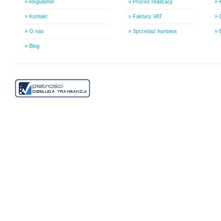
» Regulamin
» Proces realizacji
» 
» Kontakt
» Faktury VAT
» 
» O nas
» Sprzedaż hurtowa
» 
» Blog