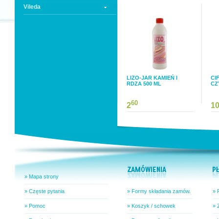
Vileda
LIZO-JAR KAMIEŃ I
CI
RDZA 500 ML
CZ
60
2
1
» Mapa strony
» Częste pytania
» Formy składania zamów.
» 
» Pomoc
» Koszyk / schowek
» 