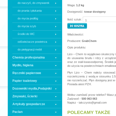
do naczyń, do zmywarek
Waga:
1.2 kg
do prania i płukania
Dostępność:
towar dostępny
do mycia podłóg
Ilość sztuk:
do mycia szyb
środki do WC
Właściwości:
Producent:
GrabChem
odświeżacze powietrza
Opis produktu:
do pielęgnacji mebli
Lizo – Chem to wyjątkowo skuteczny
Chemia profesjonalna
do usuwania brudu i rdzy z urządze
oraz ze stali kwasoodpornej. Środek jes
Mydło, higiena
do użycia na powierzchniach emaliow
Płyn Lizo – Chem należy stosować
Ręczniki papierowe
rozcieńczeniu z wodą w stosunku 1:5
nie rozcieńczać. Płyn dostępny jest 
Papier toaletowy
Posiada atest PZH.
Dozowniki mydła,Podajniki
Wolisz zamówić przez telefon? Masz p
Zmywaki, ścierki
Zadzwoń -
500 063 063
Napisz -
takczysto@gmail.com
Artykuły gospodarcze
POLECAMY TAKŻE
Paclan