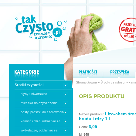
Strona główna
»
Środki czystości
»
kami
Środki czystości
płyny uniwersalne
OPIS PRODUKTU
mleczka do czyszczenia
pasty, proszki do szorowania
Lizo-chem śro
Nazwa produktu:
brudu i rdzy 1 l
kamień i rdza, udrażniacze
6,05
Cena:
wybielacze, odplamiacze
Id:
948