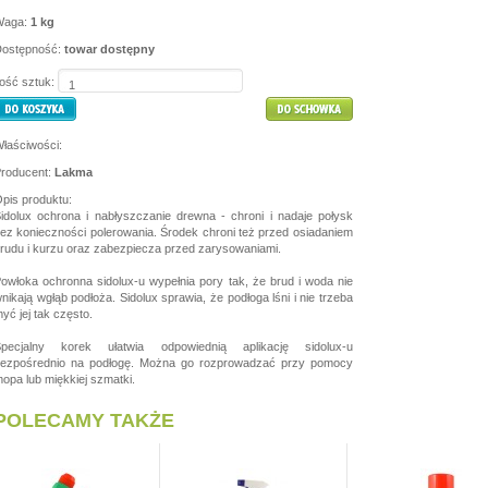
Waga:
1 kg
ostępność:
towar dostępny
lość sztuk:
łaściwości:
roducent:
Lakma
pis produktu:
idolux ochrona i nabłyszczanie drewna - chroni i nadaje połysk
ez konieczności polerowania. Środek chroni też przed osiadaniem
rudu i kurzu oraz zabezpiecza przed zarysowaniami.
owłoka ochronna sidolux-u wypełnia pory tak, że brud i woda nie
nikają wgłąb podłoża. Sidolux sprawia, że podłoga lśni i nie trzeba
yć jej tak często.
pecjalny korek ułatwia odpowiednią aplikację sidolux-u
ezpośrednio na podłogę. Można go rozprowadzać przy pomocy
opa lub miękkiej szmatki.
POLECAMY TAKŻE