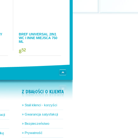
AY
BREF UNIVERSAL 2IN1
WC I INNE MIEJSCA 750
ML
52
8
» Stali klienci - korzyści
» Gwarancja satysfakcji
acji
» Bezpieczeństwo
» Prywatność
łkę