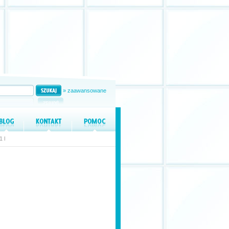
» zaawansowane
 l