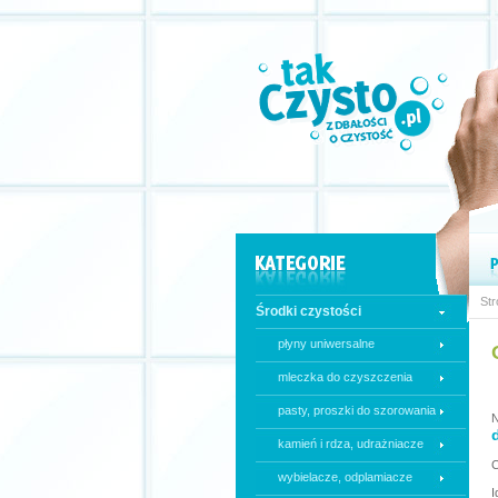
Str
Środki czystości
płyny uniwersalne
mleczka do czyszczenia
pasty, proszki do szorowania
N
kamień i rdza, udrażniacze
C
wybielacze, odplamiacze
I