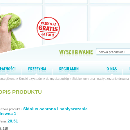
ona główna
»
Środki czystości
»
do mycia podłóg
» Sidolux ochrona i nabłyszczanie drewna 1
OPIS PRODUKTU
Sidolux ochrona i nabłyszczanie
azwa produktu:
drewna 1 l
20,51
ena:
d:
215