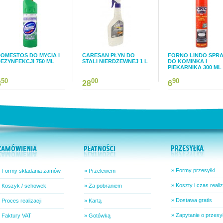
OMESTOS DO MYCIA I
CARESAN PŁYN DO
FORNO LINDO SPR
EZYNFEKCJI 750 ML
STALI NIERDZEWNEJ 1 L
DO KOMINKA I
PIEKARNIKA 300 ML
50
00
90
8
28
6
» Formy przesyłki
 Formy składania zamów.
» Przelewem
» Koszty i czas realiz
 Koszyk / schowek
» Za pobraniem
» Dostawa gratis
 Proces realizacji
» Kartą
» Zapytanie o przesy
 Faktury VAT
» Gotówką