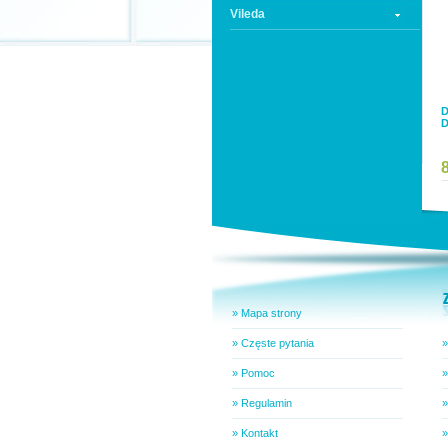
Vileda
D
D
» Mapa strony
» Częste pytania
»
» Pomoc
»
» Regulamin
»
» Kontakt
»