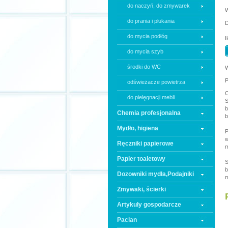
do naczyń, do zmywarek
do prania i płukania
D
do mycia podłóg
I
do mycia szyb
środki do WC
W
P
odświeżacze powietrza
O
do pielęgnacji mebli
S
b
Chemia profesjonalna
b
Mydło, higiena
P
w
Ręczniki papierowe
m
Papier toaletowy
S
b
Dozowniki mydła,Podajniki
m
Zmywaki, ścierki
Artykuły gospodarcze
Paclan