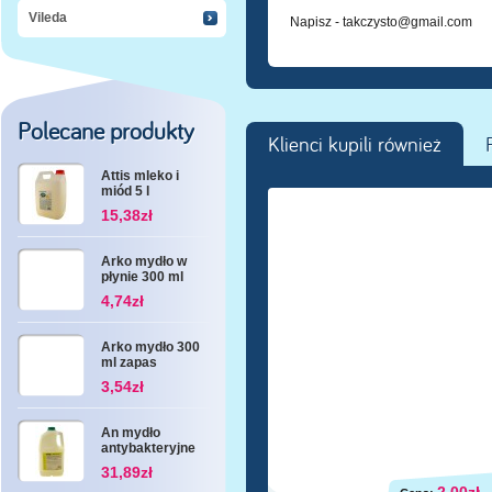
Vileda
Napisz -
takczysto@gmail.com
Polecane produkty
Klienci kupili również
Attis mleko i
miód 5 l
15,38zł
Arko mydło w
płynie 300 ml
4,74zł
Arko mydło 300
ml zapas
3,54zł
An mydło
antybakteryjne
3 l
31,89zł