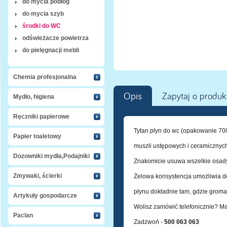
do mycia podłóg
do mycia szyb
środki do WC
odświeżacze powietrza
do pielęgnacji mebli
Chemia profesjonalna
Opis
Zapytaj o produk
Mydło, higiena
Ręczniki papierowe
Tytan płyn do wc (opakowanie 700
Papier toaletowy
muszli ustępowych i ceramicznych
Dozowniki mydła,Podajniki
Znakomicie usuwa wszelkie osady 
Zmywaki, ścierki
Żelowa konsystencja umożliwia do
płynu dokładnie tam, gdzie gromad
Artykuły gospodarcze
Wolisz zamówić telefonicznie? M
Paclan
Zadzwoń -
500 063 063