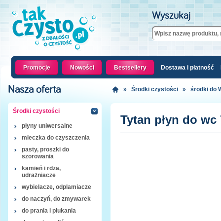
Wyszukaj
Promocje
Nowości
Bestsellery
Dostawa i płatność
Nasza oferta
»
Środki czystości
»
środki do
Środki czystości
Tytan płyn do wc 
płyny uniwersalne
mleczka do czyszczenia
pasty, proszki do
szorowania
kamień i rdza,
udrażniacze
wybielacze, odplamiacze
do naczyń, do zmywarek
do prania i płukania