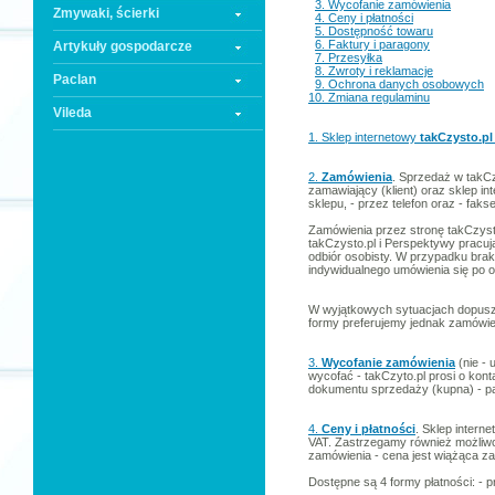
3. Wycofanie zamówienia
Zmywaki, ścierki
4. Ceny i płatności
5. Dostępność towaru
6. Faktury i paragony
Artykuły gospodarcze
7. Przesyłka
8. Zwroty i reklamacje
Paclan
9. Ochrona danych osobowych
10. Zmiana regulaminu
Vileda
1. Sklep internetowy
takCzysto.p
2.
Zamówienia
. Sprzedaż w takCz
zamawiający (klient) oraz sklep in
sklepu, - przez telefon oraz - fa
Zamówienia przez stronę takCzyst
takCzysto.pl i Perspektywy pracuj
odbiór osobisty. W przypadku brak
indywidualnego umówienia się po o
W wyjątkowych sytuacjach dopusz
formy preferujemy jednak zamówie
3.
Wycofanie zamówienia
(nie - 
wycofać - takCzyto.pl prosi o kon
dokumentu sprzedaży (kupna) - pa
4.
Ceny i płatności
. Sklep intern
VAT. Zastrzegamy również możliwo
zamówienia - cena jest wiążąca zaró
Dostępne są 4 formy płatności: - p