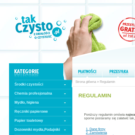
Strona główna
» Regulamin
Środki czystości
Chemia profesjonalna
REGULAMIN
Mydło, higiena
Ręczniki papierowe
Poniższy regulamin omówia
najwa
sporne postaramy się załatwić tak,
Papier toaletowy
1. Dane firmy
Dozowniki mydła,Podajniki
2. Zamówienia