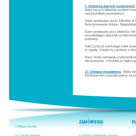
9.
Ochrona danych osobowych
dotyczących klientów osobom trze
naszej polityki prywatnosci.
Dane podawane przez klientów w f
funkcjonowania sklepu. Niepodanie
Dane podawane przy płatności nie "
umożliwiające płacenie w Internec
podmioty.
TakCzysto.pl zastrzega sobie praw
to zgodę. Chodzi tu zarówno o inf
Nasz sklep namawia użytkowników d
nieusuwania). Umożliwi to większą
10.
Zmiana regulaminu
. Sklep i
każdorazowo sygnalizowane na str
» Mapa strony
» Częste pytania
» Formy składania zamów.
» 