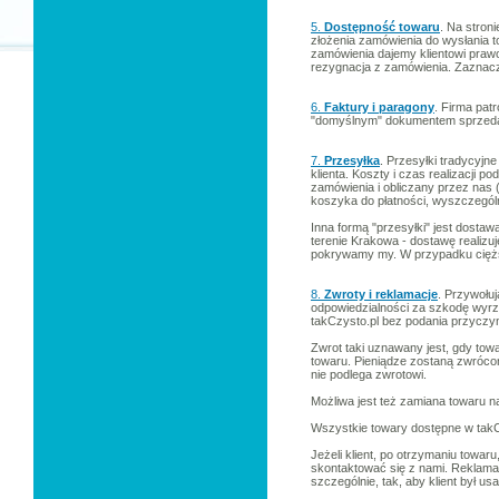
5.
Dostępność towaru
. Na stron
złożenia zamówienia do wysłania 
zamówienia dajemy klientowi prawo 
rezygnacja z zamówienia. Zaznacza
6.
Faktury i paragony
. Firma pat
"domyślnym" dokumentem sprzedaży
7.
Przesyłka
. Przesyłki tradycyj
klienta. Koszty i czas realizacji p
zamówienia i obliczany przez nas 
koszyka do płatności, wyszczególn
Inna formą "przesyłki" jest dostaw
terenie Krakowa - dostawę realizuj
pokrywamy my. W przypadku cięższ
8.
Zwroty i reklamacje
. Przywołu
odpowiedzialności za szkodę wyrz
takCzysto.pl bez podania przyczyn
Zwrot taki uznawany jest, gdy towa
towaru. Pieniądze zostaną zwróco
nie podlega zwrotowi.
Możliwa jest też zamiana towaru na
Wszystkie towary dostępne w takC
Jeżeli klient, po otrzymaniu towar
skontaktować się z nami. Reklamac
szczególnie, tak, aby klient był u