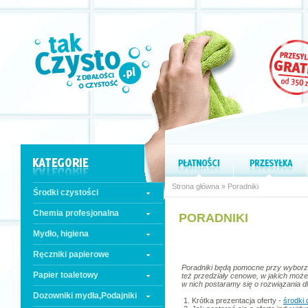
Strona główna
» Poradniki
Środki czystości
Chemia profesjonalna
PORADNIKI
Mydło, higiena
Ręczniki papierowe
Poradniki będą pomocne przy wyborz
Papier toaletowy
też przedziały cenowe, w jakich może
w nich postaramy się o rozwiązania 
Dozowniki mydła,Podajniki
1. Krótka prezentacja oferty -
środki 