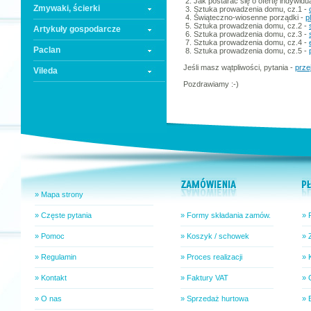
2. Jak postarać się o ofertę indywidu
Zmywaki, ścierki
3. Sztuka prowadzenia domu, cz.1 -
4. Świąteczno-wiosenne porządki -
p
5. Sztuka prowadzenia domu, cz.2 -
Artykuły gospodarcze
6. Sztuka prowadzenia domu, cz.3 -
7. Sztuka prowadzenia domu, cz.4 -
Paclan
8. Sztuka prowadzenia domu, cz.5 -
Jeśli masz wątpliwości, pytania -
prze
Vileda
Pozdrawiamy :-)
» Mapa strony
» Częste pytania
» Formy składania zamów.
» 
» Pomoc
» Koszyk / schowek
» 
» Regulamin
» Proces realizacji
» 
» Kontakt
» Faktury VAT
» 
» O nas
» Sprzedaż hurtowa
» 