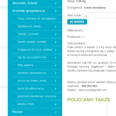
Waga:
1.05 kg
Zmywaki, ścierki
Dostępność:
towar dostępny
Artykuły gospodarcze
Ilość sztuk:
mopy, zestawy do sprzątania
zamiatacze, miotły
Właściwości:
zmiotki, szczotki
Producent:
---
łopatki, grabie, szufelki
Opis produktu:
Folia stretch o wadze 1,5 kg służy d
ściągacze do szyb, podłogi
towaru przed zsunięciem się z palety.
w różnych branżach przemysłu.
kije do wszystkich w/w
Szerokość rolki 50 cm, grubość 23 mi
folie, papiery
Posiada wysoką ciągliwość i dobre 
użytku zarówno ręcznego jak i masz
rękawice gospodarcze
kosze na śmieci, worki
Wolisz zamówić przez telefon? Masz p
Zadzwoń -
500 063 063
worki do odkurzaczy
Napisz -
takczysto@gmail.com
pojemniki plastikowe, koszyki
POLECAMY TAKŻE
wiadra, miski
Paclan