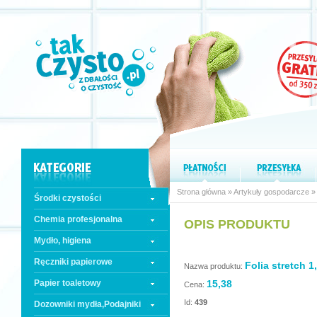
Strona główna
»
Artykuły gospodarcze
Środki czystości
Chemia profesjonalna
OPIS PRODUKTU
Mydło, higiena
Ręczniki papierowe
Folia stretch 1
Nazwa produktu:
Papier toaletowy
15,38
Cena:
Id:
439
Dozowniki mydła,Podajniki