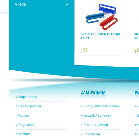
Vileda
SZCZOTECZKA DO RĄK
SK
1 SZT.
SZ
92
2
1
1
» Mapa strony
» Częste pytania
» Formy składania zamów.
» 
» Pomoc
» Koszyk / schowek
» 
» Regulamin
» Proces realizacji
» 
» Kontakt
» Faktury VAT
» 