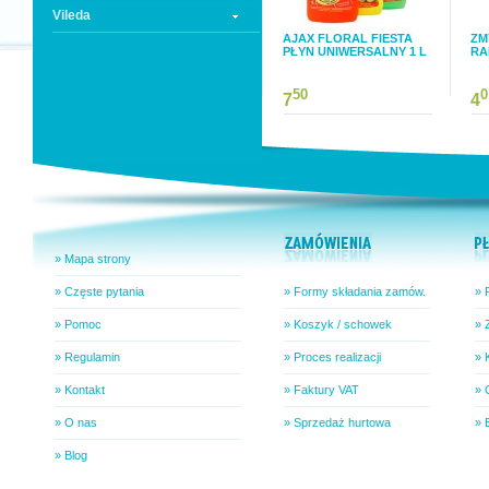
Vileda
AJAX FLORAL FIESTA
ZM
PŁYN UNIWERSALNY 1 L
RA
50
0
7
4
» Mapa strony
» Częste pytania
» Formy składania zamów.
» 
» Pomoc
» Koszyk / schowek
» 
» Regulamin
» Proces realizacji
» 
» Kontakt
» Faktury VAT
» 
» O nas
» Sprzedaż hurtowa
» 
» Blog