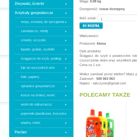
Waga:
0.08 kg
Zmywaki, ścierki
Dostępność:
towar dostępny
Artykuły gospodarcze
Ilość sztuk:
mopy, zestawy do sprzątania
zamiatacze, miotły
Właściwości:
zmiotki, szczotki
Producent:
Akma
łopatki, grabie, szufelki
Opis produktu:
Ściągacz do szyb o powierzchni rob
ściągacze do szyb, podłogi
czyszczenia okien oraz wszelkich pła
Cena za 1 szt.
kije do wszystkich w/w
Wolisz zamówić przez telefon? Masz p
folie, papiery
Zadzwoń -
500 063 063
Napisz -
takczysto@gmail.com
rękawice gospodarcze
POLECAMY TAKŻE
kosze na śmieci, worki
worki do odkurzaczy
pojemniki plastikowe, koszyki
wiadra, miski
Paclan