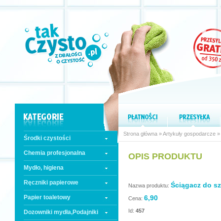
Strona główna
»
Artykuły gospodarcze
Środki czystości
Chemia profesjonalna
OPIS PRODUKTU
Mydło, higiena
Ręczniki papierowe
Ściągacz do sz
Nazwa produktu:
Papier toaletowy
6,90
Cena:
Id:
457
Dozowniki mydła,Podajniki