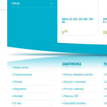
Vileda
MEGLIO ŻEL DO WC 750
WI
ML
5 L
74
5
1
» Mapa strony
» Częste pytania
» Formy składania zamów.
» 
» Pomoc
» Koszyk / schowek
» 
» Regulamin
» Proces realizacji
» 
» Kontakt
» Faktury VAT
» 
» O nas
» Sprzedaż hurtowa
» 