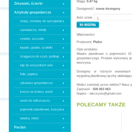
Waga:
0.47 kg
Zmywaki, ścierki
Dostępność:
towar dostępny
Artykuły gospodarcze
Ilość sztuk:
mopy, zestawy do sprzątania
zamiatacze, miotły
Właściwości:
zmiotki, szczotki
Producent:
Plafor
łopatki, grabie, szufelki
Opis produktu:
Wiadro plastikowe o pojemności 15
ściągacze do szyb, podłogi
gospodarczego. Produkt wykonany jes
tworzywa.
kije do wszystkich w/w
Dostępny w różnych wariantach 
folie, papiery
wygodną plastikową rączkę ułatwiając
rękawice gospodarcze
Wolisz zamówić przez telefon? Masz p
Zadzwoń -
500 063 063
kosze na śmieci, worki
Napisz -
takczysto@gmail.com
worki do odkurzaczy
POLECAMY TAKŻE
pojemniki plastikowe, koszyki
wiadra, miski
Paclan