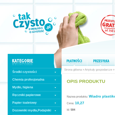
Strona główna
»
Artykuły gospodarcze
Środki czystości
Chemia profesjonalna
OPIS PRODUKTU
Mydło, higiena
Ręczniki papierowe
Wiadro plastik
Nazwa produktu:
Papier toaletowy
10,27
Cena:
Id:
584
Dozowniki mydła,Podajniki