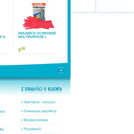
RĘKAWICE OCHRONNE
0 G
MULTIPURPOSE L
00
6
» Stali klienci - korzyści
» Gwarancja satysfakcji
acji
» Bezpieczeństwo
» Prywatność
łkę