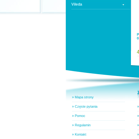
Vileda
0
» Mapa strony
» Częste pytania
»
» Pomoc
»
» Regulamin
»
» Kontakt
»