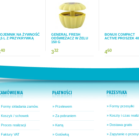
POJEMNIK NA ŻYWNOŚĆ
GENERAL FRESH
BONUX COMPACT
,5 L Z PRZYKRYWKĄ
ODŚWIEŻACZ W ŻELU
ACTIVE PROSZEK 40
150 G
40
32
60
4
3
4
» Formy przesyłki
 Formy składania zamów.
» Przelewem
» Koszty i czas realiz
 Koszyk / schowek
» Za pobraniem
» Dostawa gratis
 Proces realizacji
» Kartą
» Zapytanie o przesy
 Faktury VAT
» Gotówką