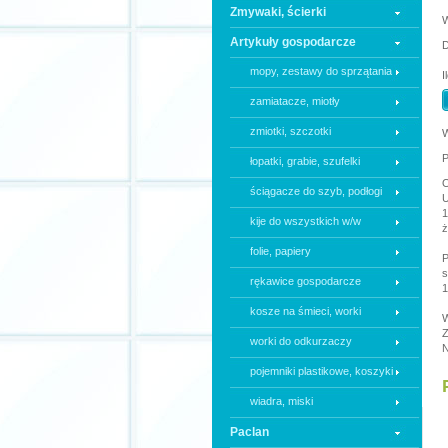
Zmywaki, ścierki
Artykuły gospodarcze
D
mopy, zestawy do sprzątania
I
zamiatacze, miotły
zmiotki, szczotki
W
P
łopatki, grabie, szufelki
O
ściągacze do szyb, podłogi
U
1
kije do wszystkich w/w
ż
folie, papiery
P
s
rękawice gospodarcze
1
kosze na śmieci, worki
W
worki do odkurzaczy
N
pojemniki plastikowe, koszyki
wiadra, miski
Paclan