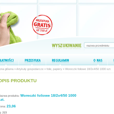
ona główna
»
Artykuły gospodarcze
»
folie, papiery
» Woreczki foliowe 18/2x4/50 1000 szt.
OPIS PRODUKTU
Woreczki foliowe 18/2x4/50 1000
azwa produktu:
zt.
23,06
ena:
d:
777