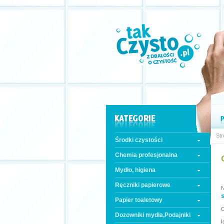
Str
Środki czystości
Chemia profesjonalna
Mydło, higiena
Ręczniki papierowe
N
s
Papier toaletowy
C
Dozowniki mydła,Podajniki
I