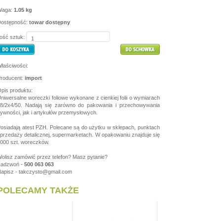
Waga:
1.05 kg
ostępność:
towar dostępny
lość sztuk:
łaściwości:
roducent:
import
pis produktu:
niwersalne woreczki foliowe wykonane z cienkiej folii o wymiarach
8/2x4/50. Nadają się zarówno do pakowania i przechowywania
ywności, jak i artykułów przemysłowych.
osiadają atest PZH. Polecane są do użytku w sklepach, punktach
przedaży detalicznej, supermarketach. W opakowaniu znajduje się
000 szt. woreczków.
olisz zamówić przez telefon? Masz pytanie?
Zadzwoń -
500 063 063
apisz -
takczysto@gmail.com
POLECAMY TAKŻE