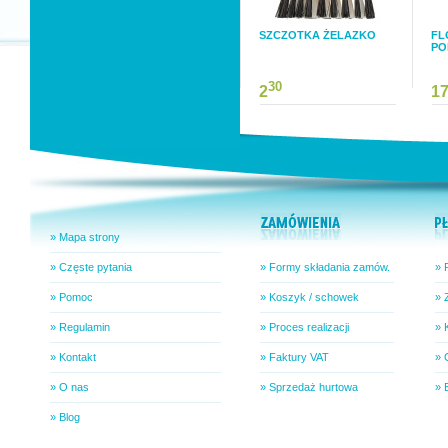
SZCZOTKA ŻELAZKO
FL
PO
30
2
1
» Mapa strony
» Częste pytania
» Formy składania zamów.
» 
» Pomoc
» Koszyk / schowek
» 
» Regulamin
» Proces realizacji
» 
» Kontakt
» Faktury VAT
» 
» O nas
» Sprzedaż hurtowa
» 
» Blog