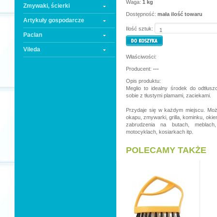
Waga:
1 kg
Zmywaki, ścierki
Dostępność:
mała ilość towaru
Artykuły gospodarcze
Ilość sztuk:
Paclan
Vileda
Właściwości:
Producent:
---
Opis produktu:
Meglio to idealny środek do odtłusz
sobie z tłustymi plamami, zaciekami.
Przydaje się w każdym miejscu. Moż
okapu, zmywarki, grilla, kominku, okie
zabrudzenia na butach, meblach
motocyklach, kosiarkach itp.
POLECAMY TAKŻE