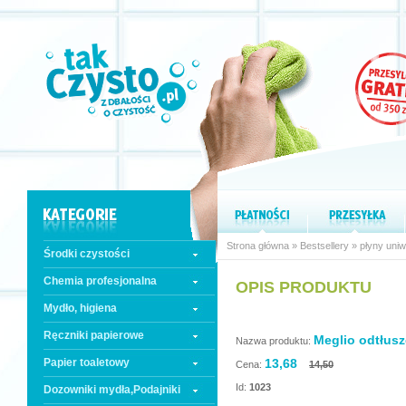
Strona główna
»
Bestsellery
»
płyny uni
Środki czystości
Chemia profesjonalna
OPIS PRODUKTU
Mydło, higiena
Ręczniki papierowe
Meglio odtłusz
Nazwa produktu:
Papier toaletowy
13,68
Cena:
14,50
Id:
1023
Dozowniki mydła,Podajniki