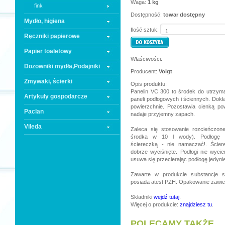
Waga:
1 kg
fink
Dostępność:
towar dostępny
Mydło, higiena
Ilość sztuk:
Ręczniki papierowe
Papier toaletowy
Właściwości:
Dozowniki mydła,Podajniki
Producent:
Voigt
Zmywaki, ścierki
Opis produktu:
Panelin VC 300 to środek do utrzyman
Artykuły gospodarcze
paneli podłogowych i ściennych. Dokł
powierzchnie. Pozostawia cienką po
Paclan
nadaje przyjemny zapach.
Vileda
Zaleca się stosowanie rozcieńczon
środka w 10 l wody). Podłogę p
ściereczką - nie namaczać!. Ści
dobrze wyciśnięte. Podłogi nie wyci
usuwa się przecierając podłogę jedyni
Zawarte w produkcie substancje s
posiada atest PZH. Opakowanie zawiera
Składniki
wejdź tutaj
.
Więcej o produkcie:
znajdziesz tu
.
POLECAMY TAKŻE