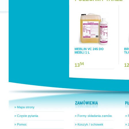
MEBLIN VC 245 DO
BR
MEBLI 1 L
TŁ
54
13
1
» Mapa strony
» Częste pytania
» Formy składania zamów.
» 
» Pomoc
» Koszyk / schowek
» 