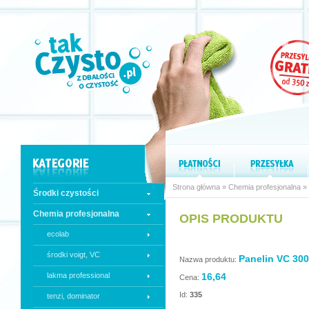
Strona główna
»
Chemia profesjonalna
»
Środki czystości
Chemia profesjonalna
OPIS PRODUKTU
ecolab
środki voigt, VC
Panelin VC 300 
Nazwa produktu:
lakma professional
16,64
Cena:
Id:
335
tenzi, dominator