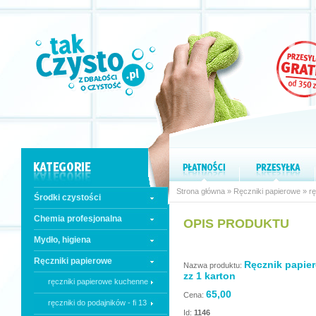
Strona główna
»
Ręczniki papierowe
»
r
Środki czystości
Chemia profesjonalna
OPIS PRODUKTU
Mydło, higiena
Ręczniki papierowe
Ręcznik papier
Nazwa produktu:
zz 1 karton
ręczniki papierowe kuchenne
65,00
Cena:
ręczniki do podajników - fi 13
Id:
1146