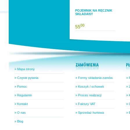
POJEMNIK NA RĘCZNIK
SKŁADANY
00
55
» Mapa strony
» Częste pytania
» Formy składania zamów.
» 
» Pomoc
» Koszyk / schowek
» 
» Regulamin
» Proces realizacji
» 
» Kontakt
» Faktury VAT
» 
» O nas
» Sprzedaż hurtowa
» 
» Blog