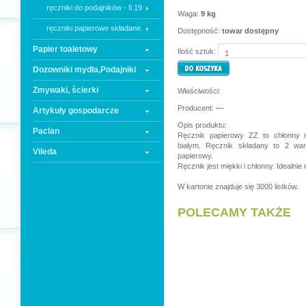
ręczniki do podajników - fi 19
Waga:
9 kg
ręczniki papierowe składane
Dostępność:
towar dostępny
Papier toaletowy
Ilość sztuk:
Dozowniki mydła,Podajniki
Zmywaki, ścierki
Właściwości:
Producent:
---
Artykuły gospodarcze
Opis produktu:
Paclan
Ręcznik papierowy ZZ to chłonny r
białym. Ręcznik składany to 2 war
Vileda
papierowy.
Ręcznik jest miękki i chłonny. Idealnie
W kartonie znajduje się 3000 listków.
POLECAMY TAKŻE