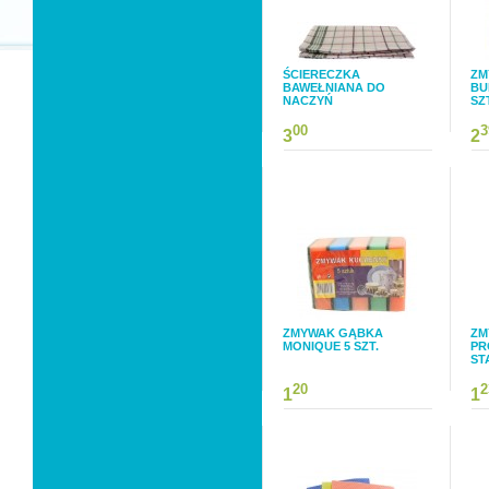
ŚCIERECZKA
ZM
BAWEŁNIANA DO
BU
NACZYŃ
SZ
00
3
3
2
ZMYWAK GĄBKA
ZM
MONIQUE 5 SZT.
PR
ST
20
2
1
1