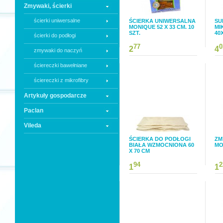
Zmywaki, ścierki
ścierki uniwersalne
ŚCIERKA UNIWERSALNA
SU
MONIQUE 52 X 33 CM. 10
MI
SZT.
40
ścierki do podłogi
77
0
2
4
zmywaki do naczyń
ściereczki bawełniane
ściereczki z mikrofibry
Artykuły gospodarcze
Paclan
Vileda
ŚCIERKA DO PODŁOGI
ZM
BIAŁA WZMOCNIONA 60
MO
X 70 CM
94
2
1
1