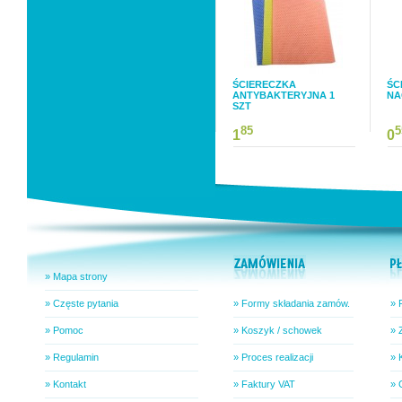
ŚCIERECZKA
ŚC
ANTYBAKTERYJNA 1
NA
SZT
85
5
1
0
» Mapa strony
» Częste pytania
» Formy składania zamów.
» 
» Pomoc
» Koszyk / schowek
» 
» Regulamin
» Proces realizacji
» 
» Kontakt
» Faktury VAT
» 