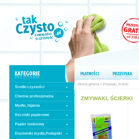
Strona główna
»
Zmywaki, ścierki
Środki czystości
Chemia profesjonalna
ZMYWAKI, ŚCIERKI
Mydło, higiena
Ręczniki papierowe
Papier toaletowy
Dozowniki mydła,Podajniki