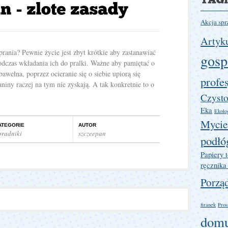
Akcja spr
Artyku
prania? Pewnie życie jest zbyt krótkie aby zastanawiać
gosp
podczas wkładania ich do pralki. Ważne aby pamiętać o
awełna, poprzez ocieranie się o siebie upiorą się
profe
aniny raczej na tym nie zyskają. A tak konkretnie to o
Czysto
Eka
Ekolog
Mycie
ATEGORIE
AUTOR
oradniki
szczeepan
podłó
Papiery 
ręcznika
Porzą
firanek
Pros
dom