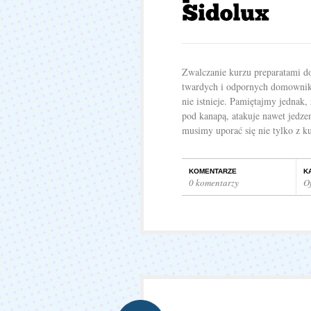
Zwalczanie kurzu preparatami do 
twardych i odpornych domownikó
nie istnieje. Pamiętajmy jednak, 
pod kanapą, atakuje nawet jedzen
musimy uporać się nie tylko z ku
KOMENTARZE
K
0 komentarzy
O