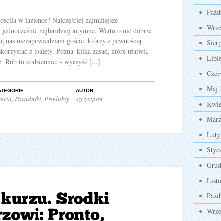
Paźd
oscila w lazience? Najczęściej najmniejsze
Wrze
jednocześnie najbardziej intymne. Warto o nie dobrze
zą nas niezapowiedziani goście, którzy z pewnością
Sier
skorzystać z toalety. Poznaj kilka zasad, które ułatwią
Lipi
. Rób to codziennie: - wyczyść [...]
Czer
Maj 
ATEGORIE
AUTOR
ferta
,
Poradniki
,
Produkty
szczeepan
Kwie
Marz
Luty
Styc
Grud
List
Paźd
Wrze