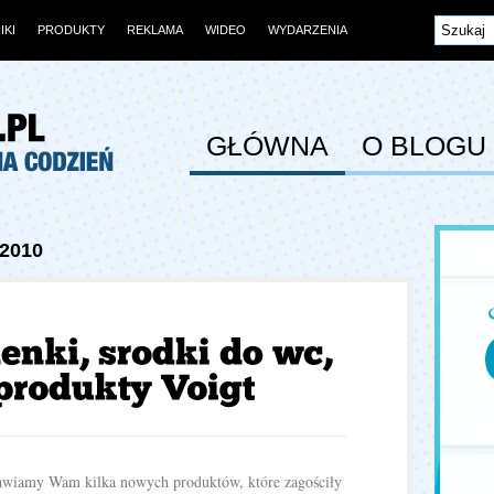
IKI
PRODUKTY
REKLAMA
WIDEO
WYDARZENIA
GŁÓWNA
O BLOGU
 2010
awiamy Wam kilka nowych produktów, które zagościły