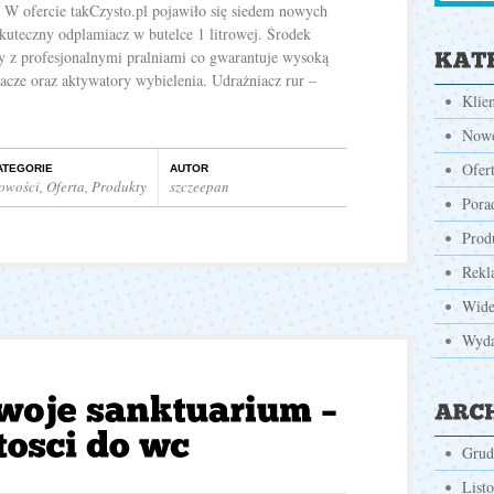
 W ofercie takCzysto.pl pojawiło się siedem nowych
kuteczny odplamiacz w butelce 1 litrowej. Środek
y z profesjonalnymi pralniami co gwarantuje wysoką
acze oraz aktywatory wybielenia. Udrażniacz rur –
Klie
Nowo
Ofer
ATEGORIE
AUTOR
owości
,
Oferta
,
Produkty
szczeepan
Pora
Prod
Rekl
Wid
Wyda
Grud
List