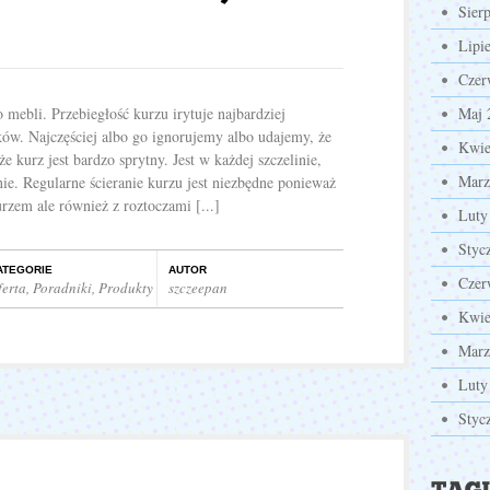
Sier
Lipi
Czer
mebli. Przebiegłość kurzu irytuje najbardziej
Maj 
w. Najczęściej albo go ignorujemy albo udajemy, że
Kwie
że kurz jest bardzo sprytny. Jest w każdej szczelinie,
Marz
ie. Regularne ścieranie kurzu jest niezbędne ponieważ
rzem ale również z roztoczami [...]
Luty
Styc
ATEGORIE
AUTOR
Czer
ferta
,
Poradniki
,
Produkty
szczeepan
Kwie
Marz
Luty
Styc