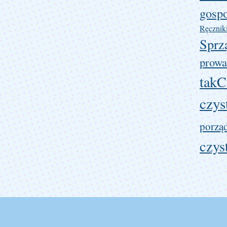
gosp
Ręcznik
Sprz
prowa
takC
czys
porzą
czys