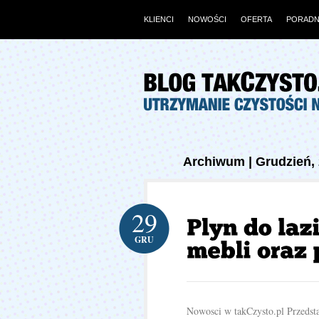
KLIENCI
NOWOŚCI
OFERTA
PORADN
Archiwum | Grudzień,
29
GRU
Nowosci w takCzysto.pl Przedst