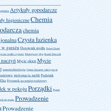
Artykuły gopodarcze
zątania
Chemia
ły higieniczne
odarcza
chemia
Czysta łazienka
sjonalna
 w garażu
Dozownik mydła
Dzień Ziemi
iczne środki czystości
Ekologiczny płyn
Kamil Durczok
Mycie
 naczyń
Mycie okien
g
nanotechnologia
Opinie klientów takCzysto.pl
toaletowe
pielęgnacja mebli
Podajnik
 Eka
Pojemnik na papier toaletowy
Porządki
dek w pokoju
Pranie
Prowadzenie
zek do prania
u
Prowadzenie