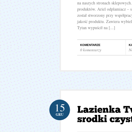
na naszych stronach sklepowych.
produktów. Ariel odplamiacz – s
został stworzony przy współprac
jakość produktu. Zawiera wybiel
Tytan wypuścił na [...]
KOMENTARZE
K
0 komentarzy
N
15
GRU