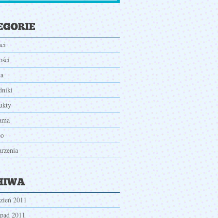
nci
ści
ta
dniki
ukty
ama
eo
rzenia
zień 2011
opad 2011