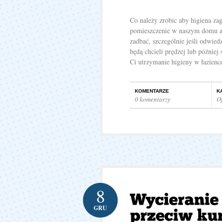
Co należy zrobic aby higiena zag
pomieszczenie w naszym domu a 
zadbać, szczególnie jeśli odwied
będą chcieli prędzej lub później 
Ci utrzymanie higieny w łazience
KOMENTARZE
K
0 komentarzy
O
8
GRU