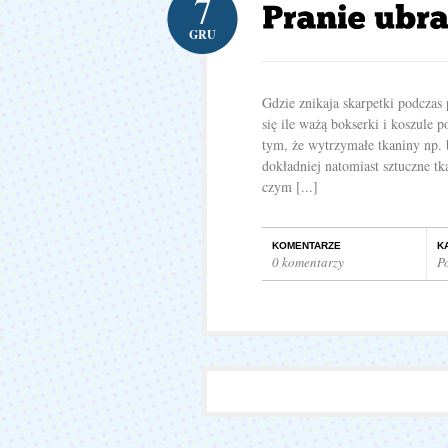
7
GRU
Gdzie znikaja skarpetki podczas 
się ile ważą bokserki i koszule 
tym, że wytrzymałe tkaniny np. b
dokładniej natomiast sztuczne tk
czym [...]
KOMENTARZE
K
0 komentarzy
P