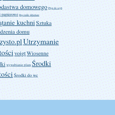
odastwa domowego
Płyn do szyb
i papierowe
Ręczniki składane
ątanie kuchni
Sztuka
dzenia domu
Utrzymanie
zysto.pl
tości
voigt
Wiosenne
Środki
dki
wywabianie plam
tości
Środki do wc