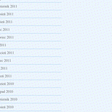
ziernik 2011
sień 2011
pień 2011
ec 2011
wiec 2011
2011
cień 2011
ec 2011
 2011
zeń 2011
zień 2010
opad 2010
ziernik 2010
sień 2010