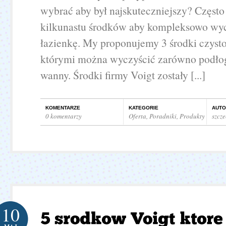
wybrać aby był najskuteczniejszy? Często
kilkunastu środków aby kompleksowo wy
łazienkę. My proponujemy 3 środki czysto
którymi można wyczyścić zarówno podłogę
wanny. Środki firmy Voigt zostały [...]
KOMENTARZE
KATEGORIE
AUTO
0 komentarzy
Oferta
,
Poradniki
,
Produkty
szcz
10