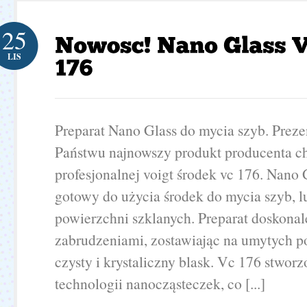
25
LIS
Preparat Nano Glass do mycia szyb. Prez
Państwu najnowszy produkt producenta c
profesjonalnej voigt środek vc 176. Nano 
gotowy do użycia środek do mycia szyb, lu
powierzchni szklanych. Preparat doskonale
zabrudzeniami, zostawiając na umytych 
czysty i krystaliczny blask. Vc 176 stworz
technologii nanocząsteczek, co [...]