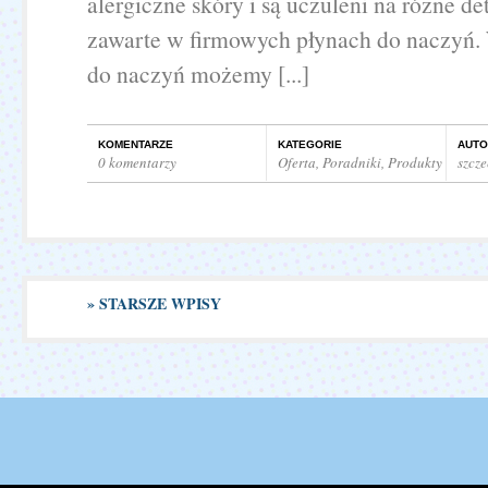
alergiczne skóry i są uczuleni na różne de
zawarte w firmowych płynach do naczyń.
do naczyń możemy [...]
KOMENTARZE
KATEGORIE
AUTO
0 komentarzy
Oferta
,
Poradniki
,
Produkty
szcz
» STARSZE WPISY