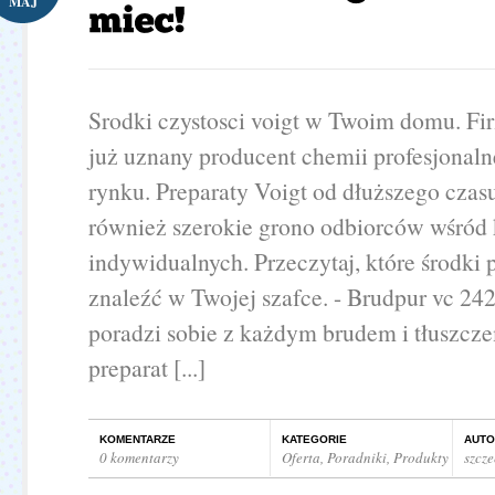
MAJ
Srodki czystosci voigt w Twoim domu. Fir
już uznany producent chemii profesjonaln
rynku. Preparaty Voigt od dłuższego cza
również szerokie grono odbiorców wśród 
indywidualnych. Przeczytaj, które środki 
znaleźć w Twojej szafce. - Brudpur vc 242
poradzi sobie z każdym brudem i tłuszcz
preparat [...]
KOMENTARZE
KATEGORIE
AUTO
0 komentarzy
Oferta
,
Poradniki
,
Produkty
szcz