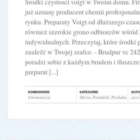
Srodki czystosci voigt w Twoim domu. Fir
już uznany producent chemii profesjonaln
rynku. Preparaty Voigt od dłuższego cza
również szerokie grono odbiorców wśród 
indywidualnych. Przeczytaj, które środki 
znaleźć w Twojej szafce. - Brudpur vc 242
poradzi sobie z każdym brudem i tłuszcz
preparat [...]
KOMENTARZE
KATEGORIE
AUTO
0 komentarzy
Oferta
,
Poradniki
,
Produkty
szcz