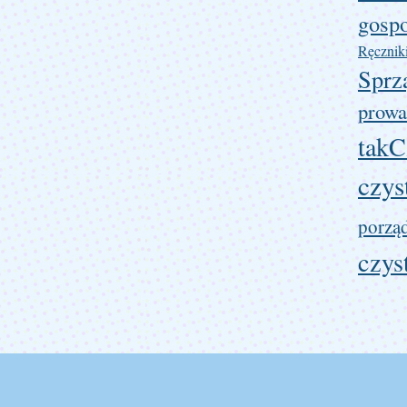
gosp
Ręcznik
Sprz
prowa
takC
czys
porzą
czys