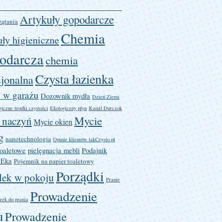
Artykuły gopodarcze
zątania
Chemia
ły higieniczne
odarcza
chemia
Czysta łazienka
sjonalna
 w garażu
Dozownik mydła
Dzień Ziemi
iczne środki czystości
Ekologiczny płyn
Kamil Durczok
Mycie
 naczyń
Mycie okien
g
nanotechnologia
Opinie klientów takCzysto.pl
toaletowe
pielęgnacja mebli
Podajnik
 Eka
Pojemnik na papier toaletowy
Porządki
dek w pokoju
Pranie
Prowadzenie
zek do prania
u
Prowadzenie