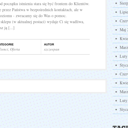
Sier
d początku istnienia stara się być frontem do Klientów.
e przez Państwa w bezpośrednich kontaktach, ale w
Lipi
poziomu - zwracamy się do Was o pomoc.
Czer
ć sklepu (w aktualnej postaci) wydaje Ci się wadliwa,
z ją [...]
Maj 
Kwie
ATEGORIE
AUTOR
Marz
lienci
,
Oferta
szczeepan
Luty
Styc
Czer
Kwie
Marz
Luty
Styc