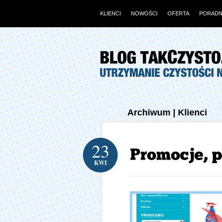
KLIENCI
NOWOŚCI
OFERTA
PORADN
Archiwum | Klienci
23
KWI