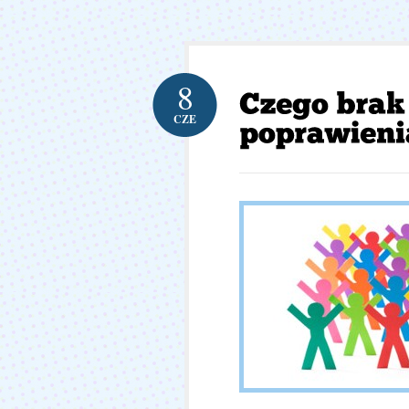
8
CZE