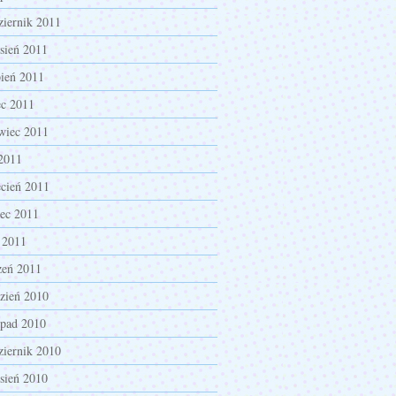
ziernik 2011
sień 2011
pień 2011
ec 2011
wiec 2011
2011
cień 2011
ec 2011
 2011
zeń 2011
zień 2010
opad 2010
ziernik 2010
sień 2010