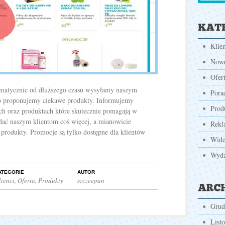
Klie
Nowo
Ofer
ematycznie od dłuższego czasu wysyłamy naszym
Pora
to proponujemy ciekawe produkty. Informujemy
Prod
ch oraz produktach które skutecznie pomagają w
dać naszym klientom coś więcej, a mianowicie
Rekl
produkty. Promocje są tylko dostępne dla klientów
Wid
Wyda
ATEGORIE
AUTOR
lienci
,
Oferta
,
Produkty
szczeepan
Grud
List