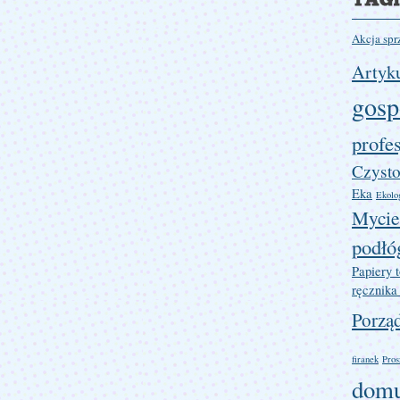
Akcja spr
Artyku
gosp
profe
Czysto
Eka
Ekolog
Mycie
podłó
Papiery 
ręcznika
Porzą
firanek
Pros
dom