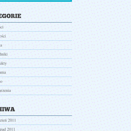
nci
ści
ta
dniki
ukty
ama
eo
rzenia
zień 2011
opad 2011