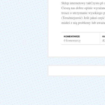
Sklep internetowy takCzysto.pl o
Cieszą nas dobre opinie wyrażan
trosce o utrzymanie wysokiego 
(Teraźniejszość) Jeśli jakaś częś
miałeś z nią problemy lub uważas
KOMENTARZE
K
0 komentarzy
K