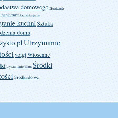
odastwa domowego
Płyn do szyb
i papierowe
Ręczniki składane
ątanie kuchni
Sztuka
dzenia domu
Utrzymanie
zysto.pl
tości
voigt
Wiosenne
Środki
dki
wywabianie plam
tości
Środki do wc