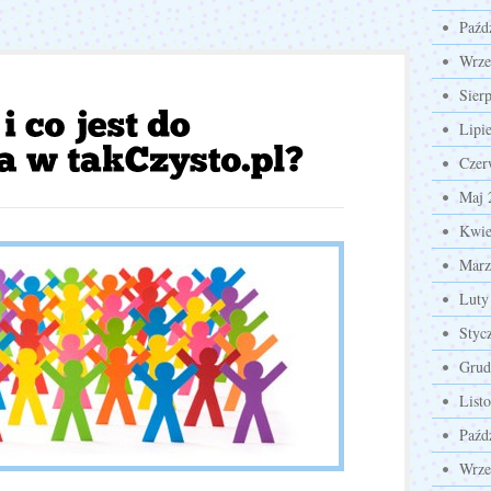
Paźd
Wrze
Sier
Lipi
Czer
Maj 
Kwie
Marz
Luty
Styc
Grud
List
Paźd
Wrze