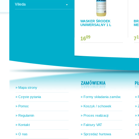
Vileda
WASKER ŚRODEK
BR
UNIWERSALNY 1 L
ME
09
1
16
7
» Mapa strony
» Częste pytania
» Formy składania zamów.
» 
» Pomoc
» Koszyk / schowek
» 
» Regulamin
» Proces realizacji
» 
» Kontakt
» Faktury VAT
» 
» O nas
» Sprzedaż hurtowa
» 