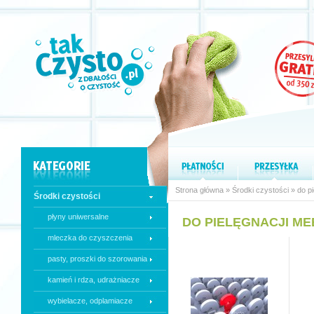
Strona główna
»
Środki czystości
»
do pi
Środki czystości
płyny uniwersalne
DO PIELĘGNACJI ME
mleczka do czyszczenia
pasty, proszki do szorowania
kamień i rdza, udrażniacze
wybielacze, odplamiacze