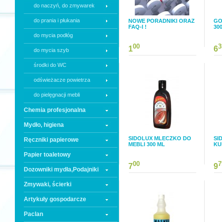
do naczyń, do zmywarek
do prania i płukania
NOWE PORADNIKI ORAZ
GO
FAQ-I !
30
do mycia podłóg
00
3
1
6
do mycia szyb
środki do WC
odświeżacze powietrza
do pielęgnacji mebli
Chemia profesjonalna
Mydło, higiena
SIDOLUX MLECZKO DO
SI
Ręczniki papierowe
MEBLI 300 ML
KU
Papier toaletowy
00
7
7
9
Dozowniki mydła,Podajniki
Zmywaki, ścierki
Artykuły gospodarcze
Paclan