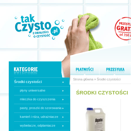
Strona główna
»
Środki czystości
Środki czystości
płyny uniwersalne
ŚRODKI CZYSTOŚCI
mleczka do czyszczenia
pasty, proszki do szorowania
kamień i rdza, udrażniacze
wybielacze, odplamiacze