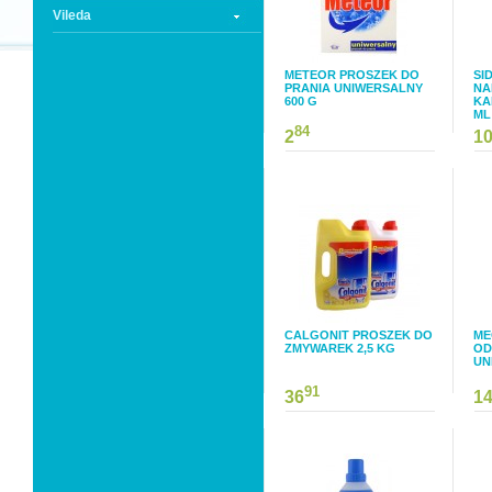
Vileda
METEOR PROSZEK DO
SI
PRANIA UNIWERSALNY
NA
600 G
KA
ML
84
2
1
CALGONIT PROSZEK DO
ME
ZMYWAREK 2,5 KG
OD
UN
91
36
1