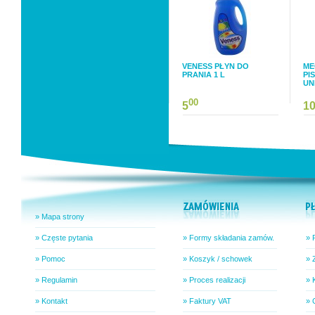
VENESS PŁYN DO
ME
PRANIA 1 L
PI
UN
00
5
1
» Mapa strony
» Częste pytania
» Formy składania zamów.
» 
» Pomoc
» Koszyk / schowek
» 
» Regulamin
» Proces realizacji
» 
» Kontakt
» Faktury VAT
» 