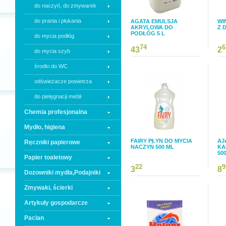
do naczyń, do zmywarek
do prania i płukania
AGATA EMULSJA
WI
AKRYLOWA DO
Z 
PODŁÓG 5 L
do mycia podłóg
74
6
43
2
do mycia szyb
środki do WC
odświeżacze powietrza
do pielęgnacji mebli
Chemia profesjonalna
Mydło, higiena
FAIRY PŁYN DO MYCIA
AJ
Ręczniki papierowe
NACZYŃ 500 ML
KA
50
Papier toaletowy
22
9
3
8
Dozowniki mydła,Podajniki
Zmywaki, ścierki
Artykuły gospodarcze
Paclan