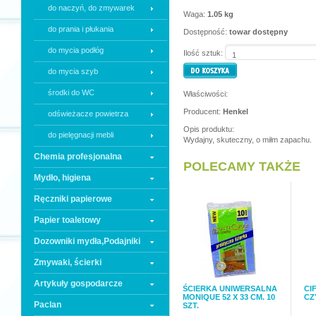
do naczyń, do zmywarek
Waga:
1.05 kg
do prania i płukania
Dostępność:
towar dostępny
do mycia podłóg
Ilość sztuk:
do mycia szyb
środki do WC
Właściwości:
Producent:
Henkel
odświeżacze powietrza
Opis produktu:
do pielęgnacji mebli
Wydajny, skuteczny, o miłm zapachu.
Chemia profesjonalna
POLECAMY TAKŻE
Mydło, higiena
Ręczniki papierowe
Papier toaletowy
Dozowniki mydła,Podajniki
Zmywaki, ścierki
Artykuły gospodarcze
ŚCIERKA UNIWERSALNA
CI
MONIQUE 52 X 33 CM. 10
CZ
Paclan
SZT.