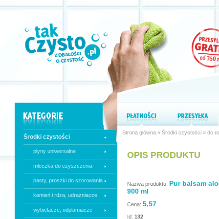
Strona główna
»
Środki czystości
»
do n
Środki czystości
płyny uniwersalne
OPIS PRODUKTU
mleczka do czyszczenia
pasty, proszki do szorowania
Pur balsam al
Nazwa produktu:
900 ml
kamień i rdza, udrażniacze
5,57
Cena:
wybielacze, odplamiacze
Id:
132