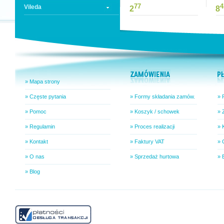
77
4
Vileda
2
8
» Mapa strony
» Częste pytania
» Formy składania zamów.
» 
» Pomoc
» Koszyk / schowek
» 
» Regulamin
» Proces realizacji
» 
» Kontakt
» Faktury VAT
» 
» O nas
» Sprzedaż hurtowa
» 
» Blog