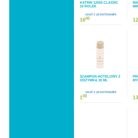
KATRIN 12555 CLASSIC
MA
16 ROLEK
MI
usuń z przechowalni
00
16
1
SZAMPON HOTELOWY Z
PR
ODŻYWKĄ 30 ML
MY
usuń z przechowalni
00
1
1