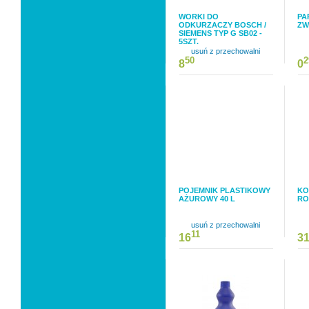
WORKI DO
PA
ODKURZACZY BOSCH /
ZW
SIEMENS TYP G SB02 -
5SZT.
usuń z przechowalni
50
2
8
0
POJEMNIK PLASTIKOWY
KO
AŻUROWY 40 L
RO
usuń z przechowalni
11
16
3