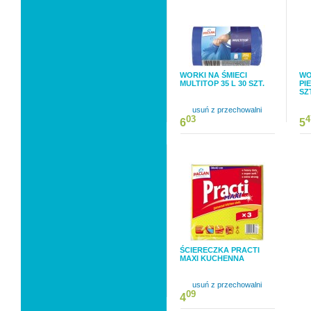
WORKI NA ŚMIECI
WO
MULTITOP 35 L 30 SZT.
PI
SZ
usuń z przechowalni
03
4
6
5
ŚCIERECZKA PRACTI
MAXI KUCHENNA
usuń z przechowalni
09
4