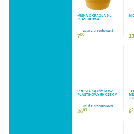
MISKA OKRĄGŁA 9 L
MI
PLASTIKOWA
usuń z przechowalni
00
7
1
PROSTOKĄTNY KOSZ
TE
PLASTIKOWY 50 X 65 CM
ME
75
usuń z przechowalni
03
2
26
9