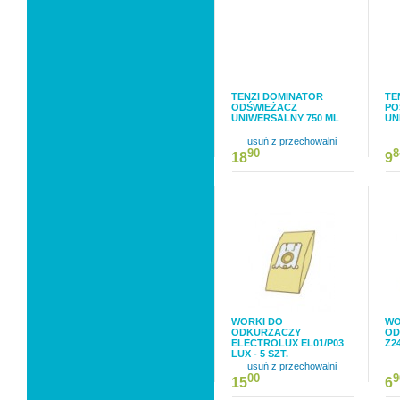
TENZI DOMINATOR
TE
ODŚWIEŻACZ
PO
UNIWERSALNY 750 ML
UN
usuń z przechowalni
90
8
18
9
WORKI DO
WO
ODKURZACZY
OD
ELECTROLUX EL01/P03
Z24
LUX - 5 SZT.
usuń z przechowalni
00
9
15
6