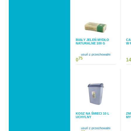
BIAŁY JELEŃ MYDŁO
CA
NATURALNE 100 G
W 
usuń z przechowalni
75
0
1
KOSZ NA ŚMIECI 10 L
ZM
UCHYLNY
MY
usuń z przechowalni