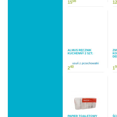
08
15
1
ALMUS RĘCZNIK
ZM
KUCHENNY 2 SZT.
KO
DE
usuń z przechowalni
40
9
2
1
PAPIER TOALETOWY
ŚC