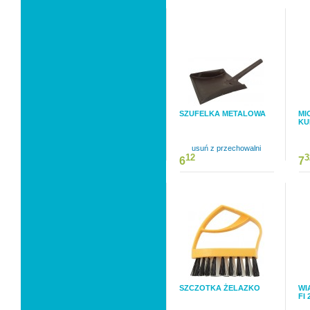
SZUFELKA METALOWA
MI
KU
usuń z przechowalni
12
3
6
7
SZCZOTKA ŻELAZKO
WI
FI 