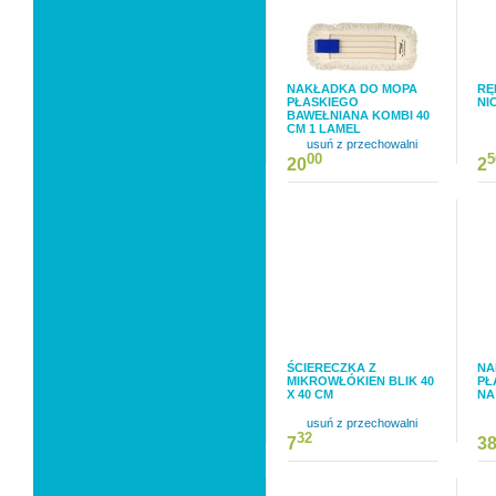
NAKŁADKA DO MOPA
RĘ
PŁASKIEGO
NI
BAWEŁNIANA KOMBI 40
CM 1 LAMEL
usuń z przechowalni
00
5
20
2
ŚCIERECZKA Z
NA
MIKROWŁÓKIEN BLIK 40
PŁ
X 40 CM
NA
usuń z przechowalni
32
7
3