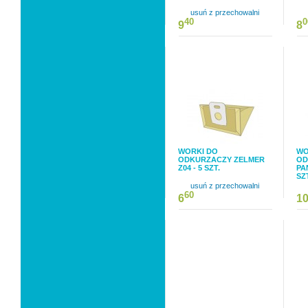
usuń z przechowalni
40
0
9
8
WORKI DO
WO
ODKURZACZY ZELMER
OD
Z04 - 5 SZT.
PA
SZ
usuń z przechowalni
60
6
1