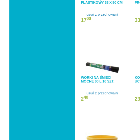
PLASTIKOWY 35 X 50 CM
PR
usuń z przechowalni
00
17
3
WORKI NA ŚMIECI
KO
MOCNE 60 L 10 SZT.
UC
usuń z przechowalni
40
2
2