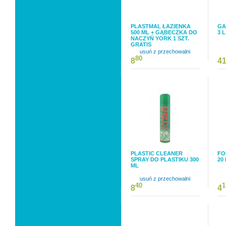
PLASTMAL ŁAZIENKA
GA
500 ML + GĄBECZKA DO
3 L
NACZYŃ YORK 1 SZT.
GRATIS
usuń z przechowalni
80
8
4
PLASTIC CLEANER
FO
SPRAY DO PLASTIKU 300
20
ML
usuń z przechowalni
40
1
8
4