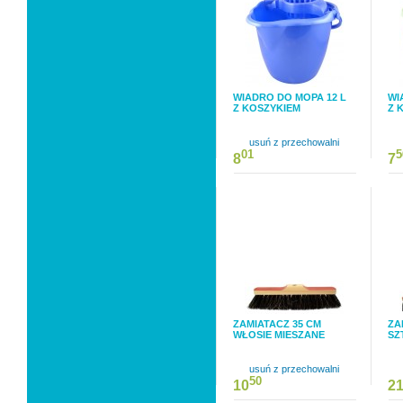
WIADRO DO MOPA 12 L
WI
Z KOSZYKIEM
Z 
usuń z przechowalni
01
5
8
7
ZAMIATACZ 35 CM
ZA
WŁOSIE MIESZANE
SZ
usuń z przechowalni
50
10
2