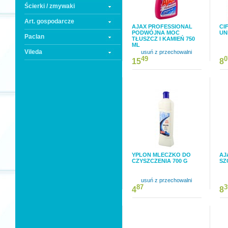
Ścierki / zmywaki
Art. gospodarcze
AJAX PROFESSIONAL
CI
PODWÓJNA MOC
UN
Paclan
TŁUSZCZ I KAMIEŃ 750
ML
Vileda
usuń z przechowalni
49
0
15
8
YPLON MLECZKO DO
AJ
CZYSZCZENIA 700 G
SZ
usuń z przechowalni
87
3
4
8