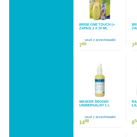
BRISE ONE TOUCH (+
BR
ZAPAS) 2 X 10 ML
ZA
usuń z przechowalni
00
8
7
7
WASKER ŚRODEK
RA
UNIWERSALNY 1 L
ŁA
usuń z przechowalni
88
5
14
8