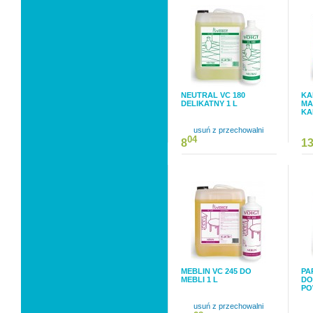
NEUTRAL VC 180
KA
DELIKATNY 1 L
MA
KA
usuń z przechowalni
04
8
1
MEBLIN VC 245 DO
PA
MEBLI 1 L
DO
PO
usuń z przechowalni