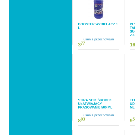
BOOSTER WYBIELACZ 1
PŁ
L
TA
SU
20
usuń z przechowalni
77
3
1
STIRA SCIK ŚRODEK
TE
UŁATWIAJĄCY
UD
PRASOWANIE 500 ML
ML
usuń z przechowalni
03
5
8
9