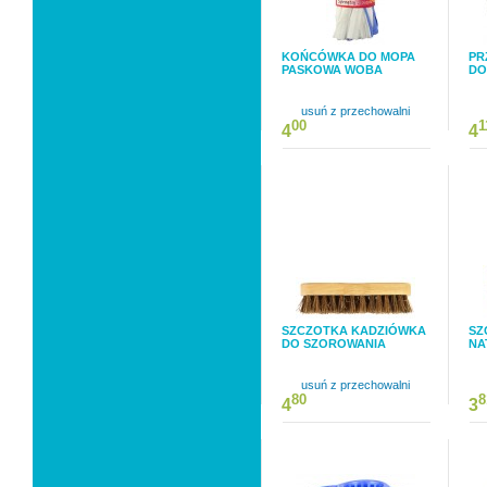
KOŃCÓWKA DO MOPA
PR
PASKOWA WOBA
DO
usuń z przechowalni
00
1
4
4
SZCZOTKA KADZIÓWKA
SZ
DO SZOROWANIA
NA
usuń z przechowalni
80
8
4
3