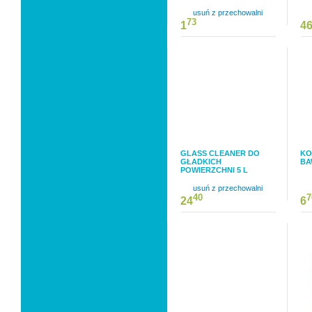
usuń z przechowalni
73
1
4
GLASS CLEANER DO
KO
GŁADKICH
BA
POWIERZCHNI 5 L
usuń z przechowalni
40
7
24
6