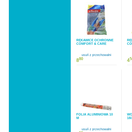
RĘKAWICE OCHRONNE
RĘ
COMFORT & CARE
CO
usuń z przechowalni
80
5
8
4
FOLIA ALUMINIOWA 10
WO
M
18/
usuń z przechowalni