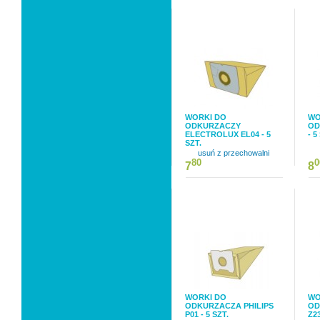
WORKI DO
WO
ODKURZACZY
OD
ELECTROLUX EL04 - 5
- 5
SZT.
usuń z przechowalni
80
0
7
8
WORKI DO
WO
ODKURZACZA PHILIPS
OD
P01 - 5 SZT.
Z23