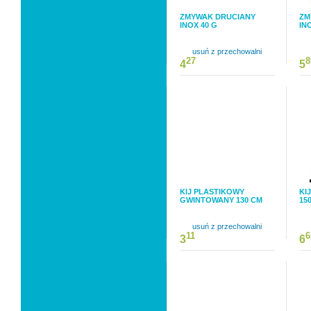
ZMYWAK DRUCIANY
ZM
INOX 40 G
IN
usuń z przechowalni
27
8
4
5
KIJ PLASTIKOWY
KI
GWINTOWANY 130 CM
15
usuń z przechowalni
11
6
3
6