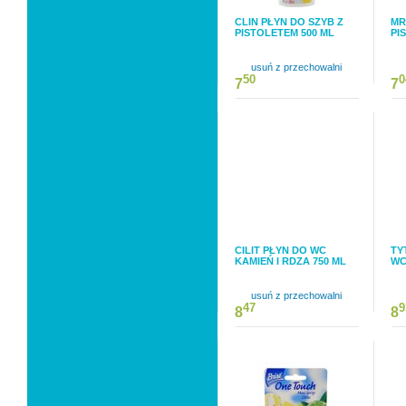
CLIN PŁYN DO SZYB Z
MR
PISTOLETEM 500 ML
PI
usuń z przechowalni
50
0
7
7
CILIT PŁYN DO WC
TY
KAMIEŃ I RDZA 750 ML
WC
usuń z przechowalni
47
9
8
8