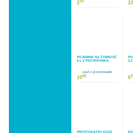
55
2
2
POJEMNIK NA ŻYWNOŚĆ
PO
6 L Z PRZYKRYWKĄ
3,
usuń z przechowalni
02
5
10
8
PROSTOKĄTNY KOSZ
KO