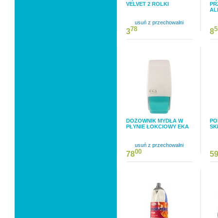
VELVET 2 ROLKI
PR
AL
usuń z przechowalni
78
5
3
8
DOZOWNIK MYDŁA W
PO
PŁYNIE ŁOKCIOWY EKA
SK
usuń z przechowalni
00
78
5