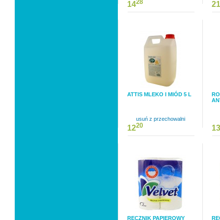
28
14
2
ATTIS MLEKO I MIÓD 5 L
RO
AN
usuń z przechowalni
20
12
1
RĘCZNIK PAPIEROWY
RĘ