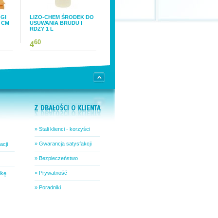
GI
LIZO-CHEM ŚRODEK DO
 CM
USUWANIA BRUDU I
RDZY 1 L
60
4
» Stali klienci - korzyści
» Gwarancja satysfakcji
acji
» Bezpieczeństwo
» Prywatność
łkę
» Poradniki