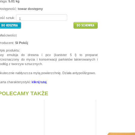
Waga:
5.01 kg
ostępność:
towar dostępny
lość sztuk:
łaściwości:
roducent:
SI Pokój
pis produktu:
Boy emulsja do drewna i pcv (kanister 5 l) to preparat
rzeznaczony do mycia i konserwacji parkietów lakierowanych i
odłóg z tworzyw sztucznych.
kutecznie nabłyszcza mytą powierzchnię. Działa antypoślizgowo.
arta charakterystyki:
kliknij tutaj
.
POLECAMY TAKŻE