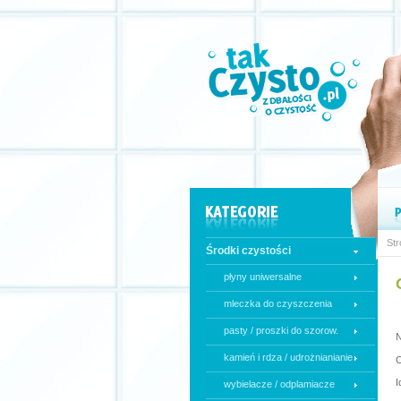
Str
Środki czystości
płyny uniwersalne
mleczka do czyszczenia
pasty / proszki do szorow.
N
kamień i rdza / udrożnianianie
C
I
wybielacze / odplamiacze