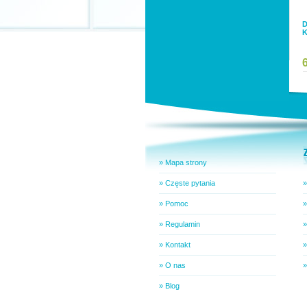
D
K
» Mapa strony
» Częste pytania
»
» Pomoc
»
» Regulamin
»
» Kontakt
»
» O nas
»
» Blog