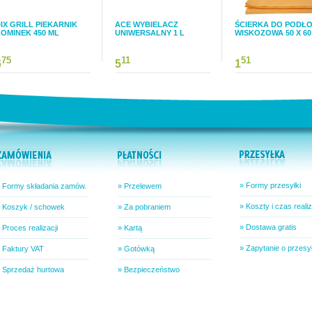
IX GRILL PIEKARNIK
ACE WYBIELACZ
ŚCIERKA DO PODŁO
OMINEK 450 ML
UNIWERSALNY 1 L
WISKOZOWA 50 X 60
75
11
51
6
5
1
» Formy przesyłki
 Formy składania zamów.
» Przelewem
» Koszty i czas realiz
 Koszyk / schowek
» Za pobraniem
» Dostawa gratis
 Proces realizacji
» Kartą
» Zapytanie o przesy
 Faktury VAT
» Gotówką
 Sprzedaż hurtowa
» Bezpieczeństwo