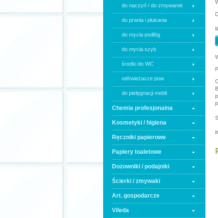
do naczyń / do zmywarek
D
do prania i płukania
I
do mycia podłóg
do mycia szyb
W
środki do WC
P
odświeżacze pow.
O
do pielęgnacji mebli
p
p
Chemia profesjonalna
S
Kosmetyki / higiena
K
Ręczniki papierowe
Papiery toaletowe
Dozowniki / podajniki
Ścierki / zmywaki
Art. gospodarcze
Vileda