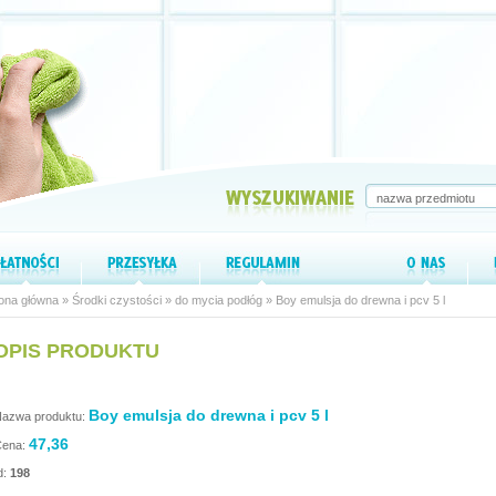
ona główna
»
Środki czystości
»
do mycia podłóg
» Boy emulsja do drewna i pcv 5 l
OPIS PRODUKTU
Boy emulsja do drewna i pcv 5 l
azwa produktu:
47,36
ena:
d:
198