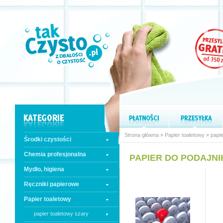
Strona główna
»
Papier toaletowy
»
papi
Środki czystości
Chemia profesjonalna
PAPIER DO PODAJN
Mydło, higiena
Ręczniki papierowe
Papier toaletowy
papier toaletowy szary