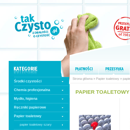
Strona główna
»
Papier toaletowy
»
papie
Środki czystości
Chemia profesjonalna
PAPIER TOALETOWY
Mydło, higiena
Ręczniki papierowe
Papier toaletowy
papier toaletowy szary