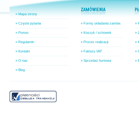
» Mapa strony
» Częste pytania
» Formy składania zamów.
» 
» Pomoc
» Koszyk / schowek
» 
» Regulamin
» Proces realizacji
» 
» Kontakt
» Faktury VAT
» 
» O nas
» Sprzedaż hurtowa
» 
» Blog