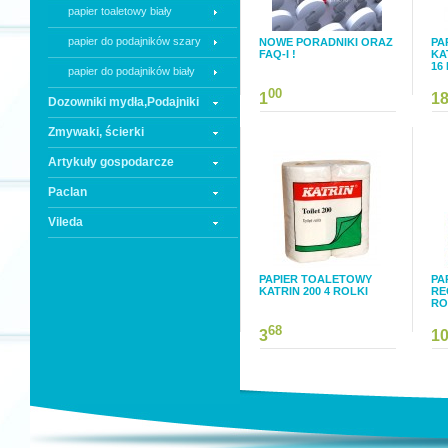
papier toaletowy biały
papier do podajników szary
NOWE PORADNIKI ORAZ
PA
FAQ-I !
KA
16
papier do podajników biały
00
1
1
Dozowniki mydła,Podajniki
Zmywaki, ścierki
Artykuły gospodarcze
Paclan
Vileda
PAPIER TOALETOWY
PA
KATRIN 200 4 ROLKI
RE
RO
68
3
1