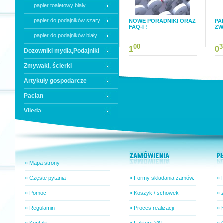
papier toaletowy biały
papier do podajników szary
NOWE PORADNIKI ORAZ
PA
FAQ-I !
ZW
papier do podajników biały
00
3
1
0
Dozowniki mydła,Podajniki
Zmywaki, ścierki
Artykuły gospodarcze
Paclan
Vileda
» Mapa strony
» Częste pytania
» Formy składania zamów.
» 
» Pomoc
» Koszyk / schowek
» 
» Regulamin
» Proces realizacji
» 
» Kontakt
» Faktury VAT
» 