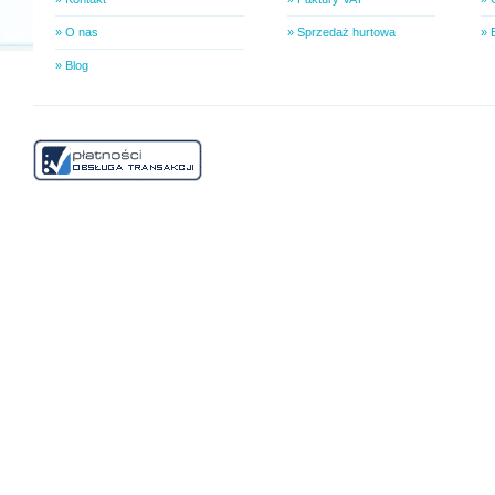
» O nas
» Sprzedaż hurtowa
» 
» Blog