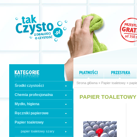
Strona główna
»
Papier toaletowy
»
papie
Środki czystości
Chemia profesjonalna
PAPIER TOALETOWY
Mydło, higiena
Ręczniki papierowe
Papier toaletowy
papier toaletowy szary