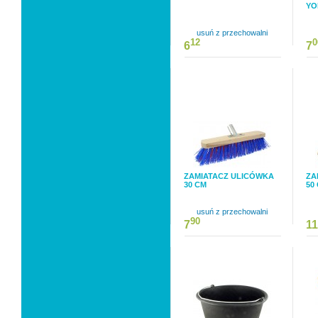
YO
usuń z przechowalni
12
0
6
7
ZAMIATACZ ULICÓWKA
ZA
30 CM
50
usuń z przechowalni
90
7
11