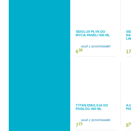
SIDOLUX PŁYN DO
SI
MYCIA PANELI 500 ML
NA
LI
usuń z przechowalni
38
6
1
TYTAN EMULSJA DO
AJ
PODŁÓG 450 ML
PI
usuń z przechowalni
15
5
7
8