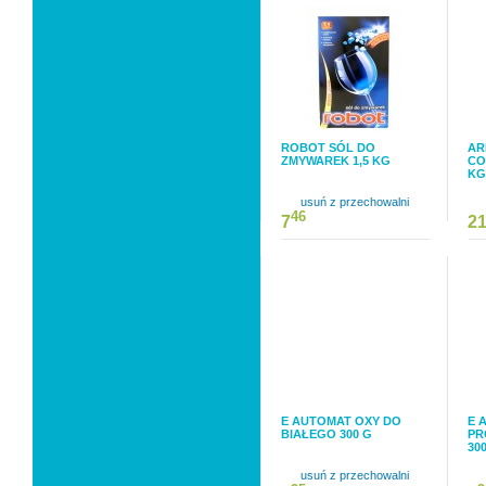
ROBOT SÓL DO
AR
ZMYWAREK 1,5 KG
CO
KG
usuń z przechowalni
46
7
2
E AUTOMAT OXY DO
E 
BIAŁEGO 300 G
PR
30
usuń z przechowalni