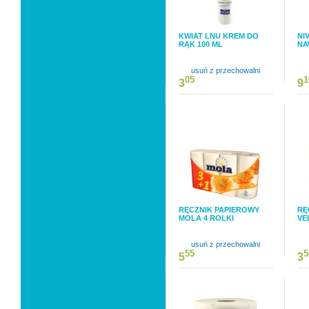
KWIAT LNU KREM DO
NI
RĄK 100 ML
NA
usuń z przechowalni
05
1
3
9
RĘCZNIK PAPIEROWY
RĘ
MOLA 4 ROLKI
VE
usuń z przechowalni
55
5
5
3