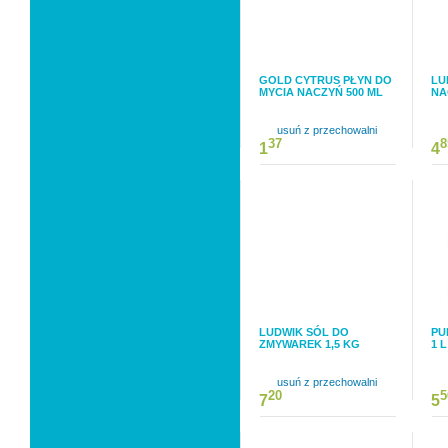
GOLD CYTRUS PŁYN DO
LU
MYCIA NACZYŃ 500 ML
NA
usuń z przechowalni
37
8
1
4
LUDWIK SÓL DO
PU
ZMYWAREK 1,5 KG
1 L
usuń z przechowalni
20
5
7
5