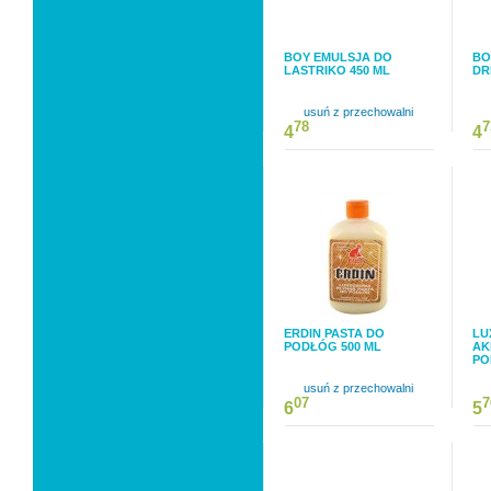
BOY EMULSJA DO
BO
LASTRIKO 450 ML
DR
usuń z przechowalni
78
7
4
4
ERDIN PASTA DO
LU
PODŁÓG 500 ML
AK
PO
usuń z przechowalni
07
7
6
5