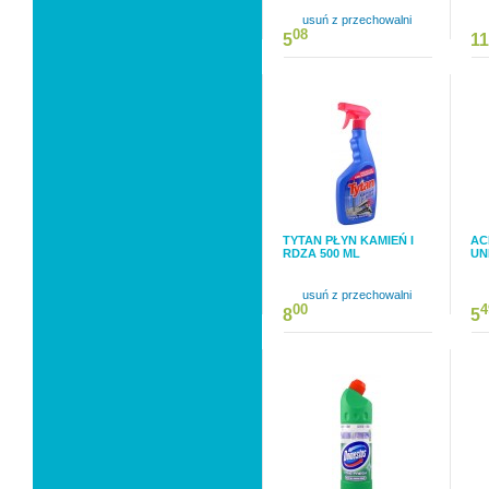
usuń z przechowalni
08
5
11
TYTAN PŁYN KAMIEŃ I
AC
RDZA 500 ML
UN
usuń z przechowalni
00
4
8
5