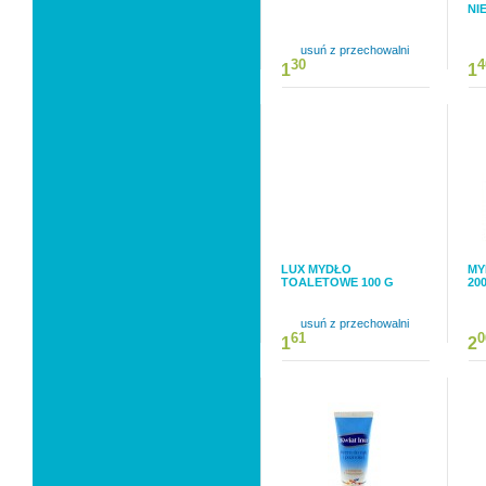
NI
usuń z przechowalni
30
4
1
1
LUX MYDŁO
MY
TOALETOWE 100 G
20
usuń z przechowalni
61
0
1
2