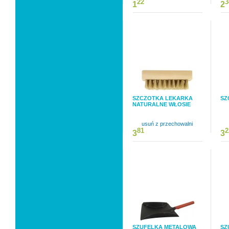
22
3
1
2
SZCZOTKA LEKARKA
SZ
NATURALNE WŁOSIE
usuń z przechowalni
81
2
3
3
SZUFELKA METALOWA
SZ