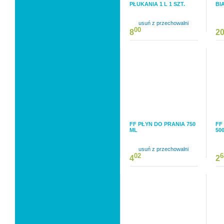
PŁUKANIA 1 L 1 SZT.
BI
usuń z przechowalni
00
8
2
FF PŁYN DO PRANIA 750
FF
ML
50
usuń z przechowalni
02
6
4
2