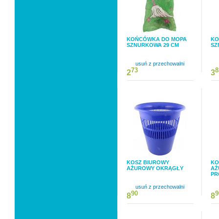
KOŃCÓWKA DO MOPA
KO
SZNURKOWA 29 CM
SZ
usuń z przechowalni
73
8
2
3
KOSZ BIUROWY
KO
AŻUROWY OKRĄGŁY
AŻ
PR
usuń z przechowalni
90
9
8
8