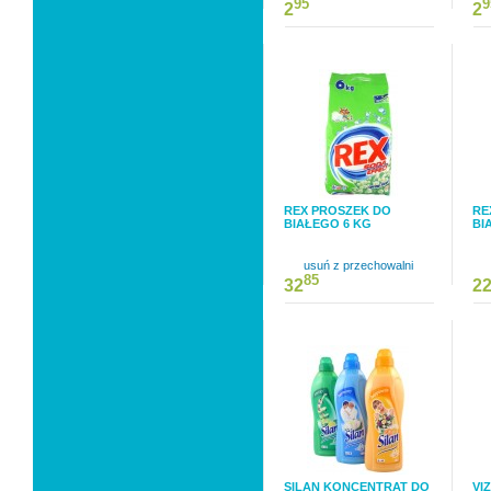
95
9
2
2
REX PROSZEK DO
RE
BIAŁEGO 6 KG
BI
usuń z przechowalni
85
32
2
SILAN KONCENTRAT DO
VI