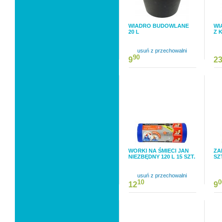
WIADRO BUDOWLANE
WI
20 L
Z 
usuń z przechowalni
90
9
2
WORKI NA ŚMIECI JAN
ZA
NIEZBĘDNY 120 L 15 SZT.
SZ
usuń z przechowalni
10
0
12
9