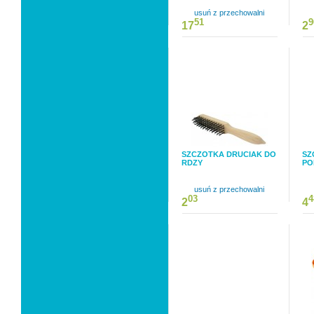
usuń z przechowalni
51
9
17
2
SZCZOTKA DRUCIAK DO
SZ
RDZY
PO
usuń z przechowalni
03
4
2
4