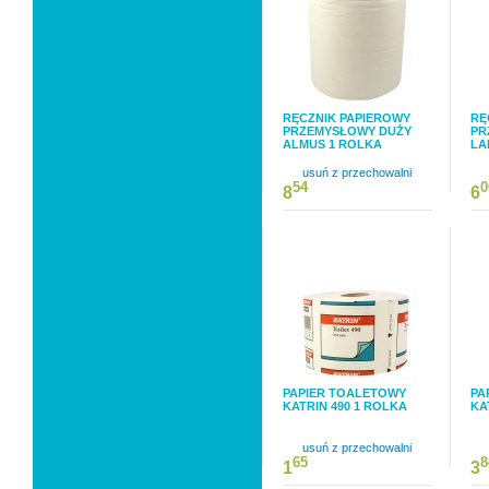
RĘCZNIK PAPIEROWY
RĘ
PRZEMYSŁOWY DUŻY
PR
ALMUS 1 ROLKA
LA
usuń z przechowalni
54
0
8
6
PAPIER TOALETOWY
PA
KATRIN 490 1 ROLKA
KA
usuń z przechowalni
65
8
1
3