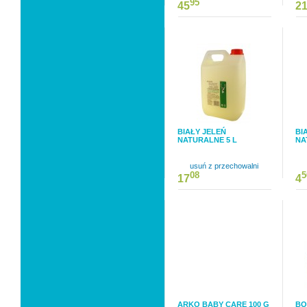
95
45
2
BIAŁY JELEŃ
BI
NATURALNE 5 L
NA
usuń z przechowalni
08
5
17
4
ARKO BABY CARE 100 G
BO