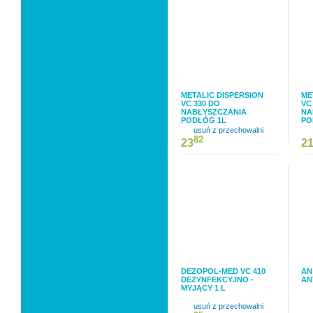
METALIC DISPERSION
ME
VC 330 DO
VC
NABŁYSZCZANIA
NA
PODŁÓG 1L
PO
usuń z przechowalni
82
23
2
DEZOPOL-MED VC 410
AN
DEZYNFEKCYJNO -
AN
MYJĄCY 1 L
usuń z przechowalni