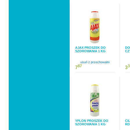
AJAX PROSZEK DO
DO
SZOROWANIA 1 KG
CZ
usuń z przechowalni
87
3
7
3
YPLON PROSZEK DO
CI
SZOROWANIA 1 KG
RD