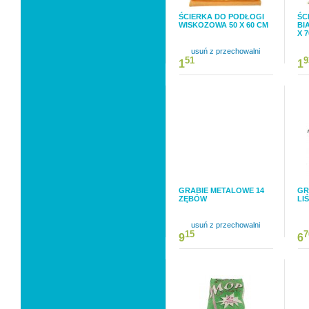
ŚCIERKA DO PODŁOGI
ŚC
WISKOZOWA 50 X 60 CM
BI
X 
usuń z przechowalni
51
9
1
1
GRABIE METALOWE 14
GR
ZĘBÓW
LIŚ
usuń z przechowalni
15
7
9
6