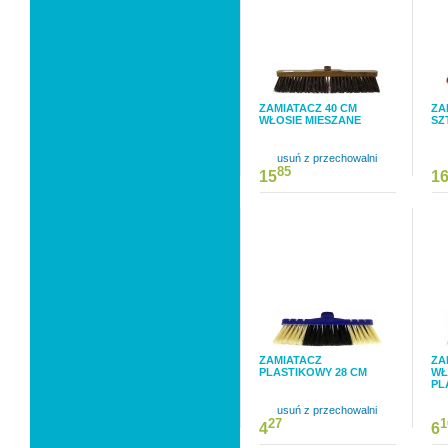
ZAMIATACZ 40 CM
ZA
WŁOSIE MIESZANE
SZ
usuń z przechowalni
85
15
1
ZAMIATACZ
ZA
PLASTIKOWY 28 CM
WŁ
PL
usuń z przechowalni
27
1
4
6