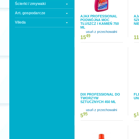
Ścierki / zmywaki
Art. gospodarcze
AJAX PROFESSIONAL
AJ
PODWÓJNA MOC
SZ
Vileda
TŁUSZCZ I KAMIEŃ 750
NI
ML
usuń z przechowalni
49
15
11
DIX PROFESSIONAL DO
FL
TWORZYW
UN
SZTUCZNYCH 450 ML
usuń z przechowalni
95
1
5
5