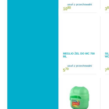
usuń z przechowalni
80
8
10
3
MEGLIO ŻEL DO WC 750
SI
ML
WC
usuń z przechowalni
70
8
5
7