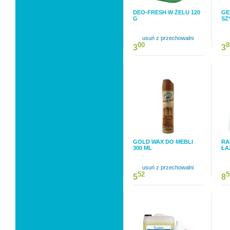
DEO-FRESH W ŻELU 120
GE
G
SZ
usuń z przechowalni
00
8
3
3
GOLD WAX DO MEBLI
RA
300 ML
ŁA
usuń z przechowalni
52
5
5
8