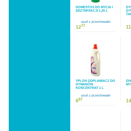
DOMESTOS DO MYCIA I
DY
DEZYNFEKCJI 1,25 L
DY
TA
usuń z przechowalni
77
12
11
YPLON ODPLAMIACZ DO
DI
DYWANÓW
MY
KONCENTRAT 1 L
usuń z przechowalni
87
6
1