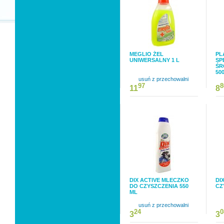
MEGLIO ŻEL
PL
UNIWERSALNY 1 L
SP
ŚR
50
usuń z przechowalni
97
8
11
8
DIX ACTIVE MLECZKO
DI
DO CZYSZCZENIA 550
CZ
ML
usuń z przechowalni
24
0
3
3