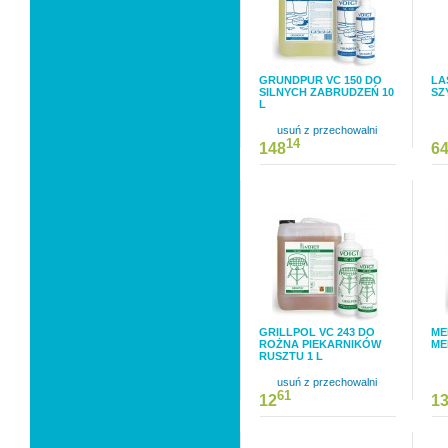
GRUNDPUR VC 150 DO
LA
SILNYCH ZABRUDZEŃ 10
SZ
L
usuń z przechowalni
14
148
6
GRILLPOL VC 243 DO
ME
ROŻNA PIEKARNIKÓW
ME
RUSZTU 1 L
usuń z przechowalni
61
12
1