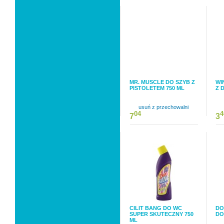
MR. MUSCLE DO SZYB Z
WI
PISTOLETEM 750 ML
Z 
usuń z przechowalni
04
4
7
3
CILIT BANG DO WC
DO
SUPER SKUTECZNY 750
DO
ML