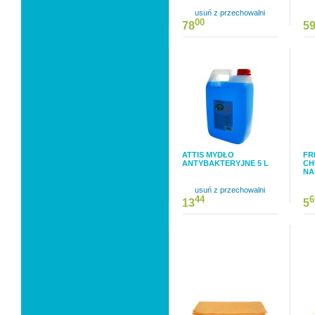
usuń z przechowalni
00
78
5
ATTIS MYDŁO
FR
ANTYBAKTERYJNE 5 L
CH
NA
usuń z przechowalni
44
6
13
5