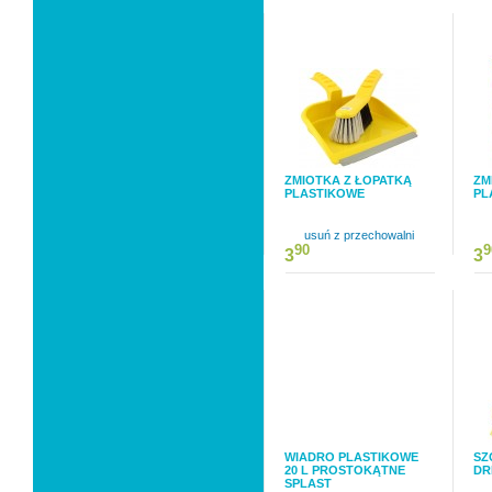
ZMIOTKA Z ŁOPATKĄ
ZM
PLASTIKOWE
PL
usuń z przechowalni
90
9
3
3
WIADRO PLASTIKOWE
SZ
20 L PROSTOKĄTNE
DR
SPLAST